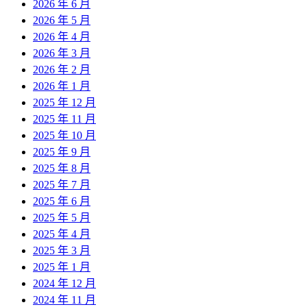
2026 年 6 月
2026 年 5 月
2026 年 4 月
2026 年 3 月
2026 年 2 月
2026 年 1 月
2025 年 12 月
2025 年 11 月
2025 年 10 月
2025 年 9 月
2025 年 8 月
2025 年 7 月
2025 年 6 月
2025 年 5 月
2025 年 4 月
2025 年 3 月
2025 年 1 月
2024 年 12 月
2024 年 11 月