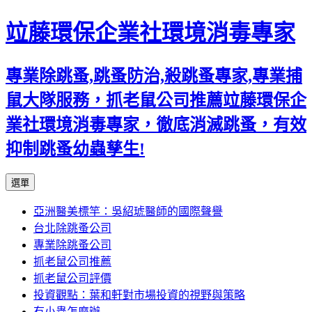
竝藤環保企業社環境消毒專家
專業除跳蚤,跳蚤防治,殺跳蚤專家,專業捕
鼠大隊服務，抓老鼠公司推薦竝藤環保企
業社環境消毒專家，徹底消滅跳蚤，有效
抑制跳蚤幼蟲孳生!
跳
選單
至
亞洲醫美標竿：吳紹琥醫師的國際聲譽
內
台北除跳蚤公司
容
專業除跳蚤公司
區
抓老鼠公司推薦
抓老鼠公司評價
投資觀點：葉和軒對市場投資的視野與策略
有小蟲怎麼辦