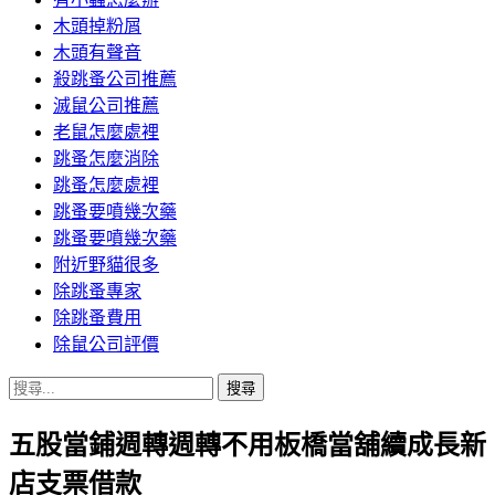
木頭掉粉屑
木頭有聲音
殺跳蚤公司推薦
滅鼠公司推薦
老鼠怎麼處裡
跳蚤怎麼消除
跳蚤怎麼處裡
跳蚤要噴幾次藥
跳蚤要噴幾次藥
附近野貓很多
除跳蚤專家
除跳蚤費用
除鼠公司評價
搜
尋
五股當鋪週轉週轉不用板橋當舖續成長新
關
鍵
店支票借款
字: