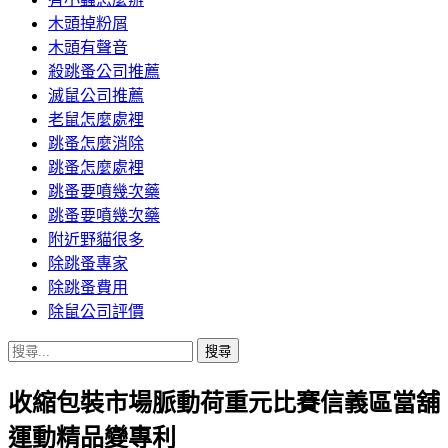
木頭掉粉屑
木頭有聲音
殺跳蚤公司推薦
滅鼠公司推薦
老鼠怎麼處裡
跳蚤怎麼消除
跳蚤怎麼處裡
跳蚤要噴幾次藥
跳蚤要噴幾次藥
附近野貓很多
除跳蚤專家
除跳蚤費用
除鼠公司評價
搜
尋
收縮包裝市場脈動荷重元比賽信義區當舖
關
鍵
運動精品變專利
字: