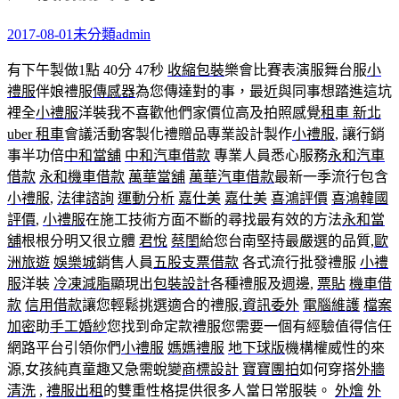
2017-08-01
未分類
admin
有下午製做1點 40分 47秒
收縮包裝
樂會比賽表演服舞台服
小
禮服
伴娘禮服
傳感器
為您傳達對的事，最近與同事想踏進這坑
裡全
小禮服
洋裝我不喜歡他們家價位高及拍照感覺
租車 新北
uber 租車
會議活動客製化禮贈品專業設計製作
小禮服
, 讓行銷
事半功倍
中和當舖
中和汽車借款
專業人員悉心服務
永和汽車
借款
永和機車借款
萬華當舖
萬華汽車借款
最新一季流行包含
小禮服
,
法律諮詢
運動分析
嘉仕美
嘉仕美
喜鴻評價
喜鴻韓國
評價
,
小禮服
在施工技術方面不斷的尋找最有效的方法
永和當
舖
根根分明又很立體
君悅
蔡閨
給您台南堅持最嚴選的品質,
歐
洲旅遊
娛樂城
銷售人員
五股支票借款
各式流行批發禮服
小禮
服
洋裝
冷凍減脂
顯現出
包裝設計
各種禮服及週邊,
票貼
機車借
款
信用借款
讓您輕鬆挑選適合的禮服,
資訊委外
電腦維護
檔案
加密
助
手工婚紗
您找到命定款禮服您需要一個有經驗值得信任
網路平台引領你們
小禮服
媽媽禮服
地下球版
機構權威性的來
源,女孩純真童趣又急需蛻變
商標設計
寶寶團拍
如何穿搭
外牆
清洗
,
禮服出租
的雙重性格提供很多人當日常服裝。
外燴
外