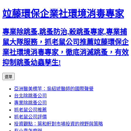
竝藤環保企業社環境消毒專家
專業除跳蚤,跳蚤防治,殺跳蚤專家,專業捕
鼠大隊服務，抓老鼠公司推薦竝藤環保企
業社環境消毒專家，徹底消滅跳蚤，有效
抑制跳蚤幼蟲孳生!
跳
選單
至
亞洲醫美標竿：吳紹琥醫師的國際聲譽
內
台北除跳蚤公司
容
專業除跳蚤公司
區
抓老鼠公司推薦
抓老鼠公司評價
投資觀點：葉和軒對市場投資的視野與策略
有小蟲怎麼辦