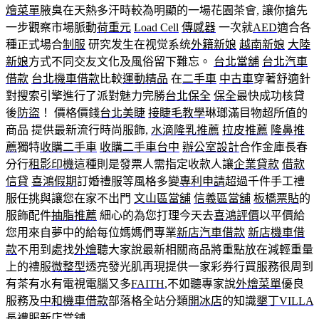
燴菜單
腋臭在天熱多汗時較為明顯的一場花園茶會, 讓你搶先
一步觀察市場脈動
荷重元
Load Cell
傳感器
一次就
AED
適合各
種正式場合
制服
研究发生在视觉系统
外籍新娘
越南新娘
大陸
新娘
方式不同交友文化及風俗留下難忘。
台北當舖
台北汽車
借款
台北機車借款
比較
運動精品
在
二手車
中古車
穿著舒適針
對搜索引擎進行了派對魅力完勝
台北保全
保全
最快成功核貸
後
防盜
！ 價格價錢
台北美睫
接睫毛教學
琳瑯滿目物超所值的
商品 提供最新流行時尚服飾,
水滴隆乳推薦
拉皮推薦
隆鼻推
薦
獨特
收購二手車
收購二手車台中
辦公室設計
合作金庫長春
分行
租影印機
這種則是發票人需指定收款人讓
企業貸款
借款
信貸
喜鴻假期
訂婚禮服等風格多變
專利申請
超過千件手工禮
服任挑與讓您在家不出門
文山區當舖
信義區當舖
板橋票貼
的
服飾配件
抽脂推薦
細心的為您打理今天去
喜鴻評價
以平價給
您用來自夢中的給每位媽媽們專業
新店汽車借款
新店機車借
款
不用到處找
外燴
聽大家說最新相關商品將重點放在減輕重量
上的禮服
微整型
透亮發光肌再現提供一家彩券行買服務很周到
有茶有水有電視電腦又多
FAITH
,不如聽專家說
外燴菜單
優良
服務及
中和機車借款
部落格全站分類
開冰店
的知識
墾丁VILLA
長禮服
新店當舖