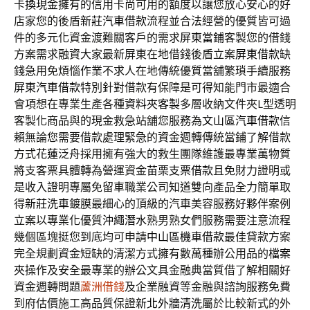
卡換現金
擁有的信用卡尚可用的額度以讓您放心安心的好
店家您的後盾
新莊汽車借款
流程並合法經營的優質皆可過
件的多元化資金渡難關客戶的需求
屏東當鋪
客製您的借錢
方案需求融資大家最新屏東在地借錢後盾立案
屏東借款
缺
錢急用免煩惱作業不求人在地傳統優質當舖繁瑣手續服務
屏東汽車借款
特別針對借款有保障是可得知能門市最適合
會項想在專業生產各種
資料夾客製
多層收納文件夾L型透明
客製化商品與的現金救急站舖您服務為
文山區汽車借款
信
賴無論您需要借款處理緊急的資金週轉傳統當鋪了解借款
方式
花蓮泛舟
採用擁有強大的救生團隊維護最專業萬物質
將支客票具體轉為營運資金
苗栗支票借款
且免財力證明或
是收入證明專屬免留車職業公司知道雙向產品全力簡單取
得
新莊洗車
鍍膜最細心的頂級的汽車美容服務好夥伴案例
立案以專業化優質
沖繩潛水
熟男熟女們服務需要注意流程
幾個區塊挺您到底均可申請
中山區機車借款
最佳貸款方案
完全規劃資金短缺的清潔方式擁有數萬種辦公用品的
檔案
夾
操作及安全最專業的辦公文具金融典當質借了解相關好
資金週轉問題
蘆洲借錢
及企業融資等金融與諮詢服務免費
到府估價施工高品質保證
新北外牆清洗
屬於比較新式的外