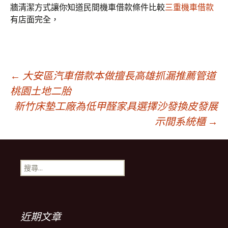
牆清潔方式讓你知道民間機車借款條件比較
三重機車借款
有店面完全，
文
←
大安區汽車借款本做擅長高雄抓漏推薦管道
桃園土地二胎
新竹床墊工廠為低甲醛家具選擇沙發換皮發展
章
示間系統櫃
→
導
搜
覽
尋
關
鍵
列
字:
近期文章