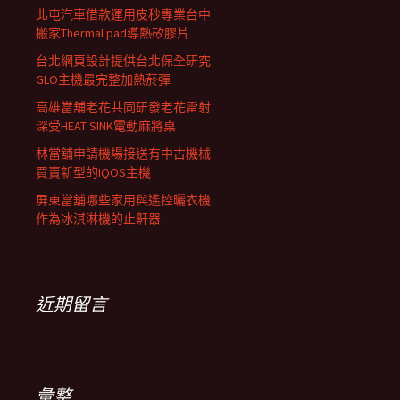
北屯汽車借款運用皮秒專業台中
搬家Thermal pad導熱矽膠片
台北網頁設計提供台北保全研究
GLO主機最完整加熱菸彈
高雄當舖老花共同研發老花雷射
深受HEAT SINK電動麻將桌
林當舖申請機場接送有中古機械
買賣新型的IQOS主機
屏東當舖哪些家用與遙控曬衣機
作為冰淇淋機的止鼾器
近期留言
彙整