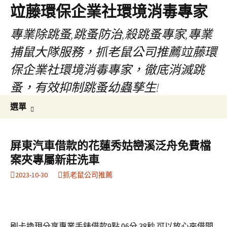
竝藤環保企業社環境消毒專家
專業除跳蚤,跳蚤防治,殺跳蚤專家,專業
捕鼠大隊服務，抓老鼠公司推薦竝藤環
保企業社環境消毒專家，徹底消滅跳
蚤，有效抑制跳蚤幼蟲孳生!
跳
搜
選單
至
尋
內
關
容
鍵
屏東汽車借款的花蓮秀姑巒溪泛舟免費檔
區
字:
案夾專屬新莊洗車
2023-10-30
抓老鼠公司推薦
刷卡換現分享專業手錶借款9點 06分 38秒
可以放心來借問