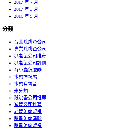
2017 年 7 月
2017 年 3 月
2016 年 5 月
分類
台北除跳蚤公司
專業除跳蚤公司
抓老鼠公司推薦
抓老鼠公司評價
有小蟲怎麼辦
木頭掉粉屑
木頭有聲音
未分類
殺跳蚤公司推薦
滅鼠公司推薦
老鼠怎麼處裡
跳蚤怎麼消除
跳蚤怎麼處裡