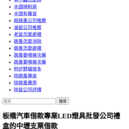
木頭掉粉屑
木頭有聲音
殺跳蚤公司推薦
滅鼠公司推薦
老鼠怎麼處裡
跳蚤怎麼消除
跳蚤怎麼處裡
跳蚤要噴幾次藥
跳蚤要噴幾次藥
附近野貓很多
除跳蚤專家
除跳蚤費用
除鼠公司評價
搜
尋
板橋汽車借款專業LED燈具批發公司禮
關
鍵
盒的中壢支票借款
字: