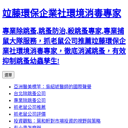
竝藤環保企業社環境消毒專家
專業除跳蚤,跳蚤防治,殺跳蚤專家,專業捕
鼠大隊服務，抓老鼠公司推薦竝藤環保企
業社環境消毒專家，徹底消滅跳蚤，有效
抑制跳蚤幼蟲孳生!
跳
選單
至
亞洲醫美標竿：吳紹琥醫師的國際聲譽
內
台北除跳蚤公司
容
專業除跳蚤公司
區
抓老鼠公司推薦
抓老鼠公司評價
投資觀點：葉和軒對市場投資的視野與策略
有小蟲怎麼辦