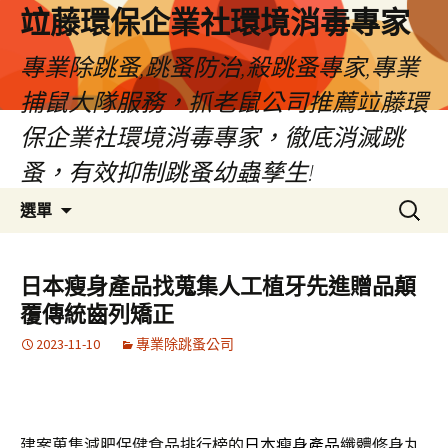
竝藤環保企業社環境消毒專家
專業除跳蚤,跳蚤防治,殺跳蚤專家,專業
捕鼠大隊服務，抓老鼠公司推薦竝藤環
保企業社環境消毒專家，徹底消滅跳
蚤，有效抑制跳蚤幼蟲孳生!
跳
搜
選單
至
尋
內
關
容
鍵
日本瘦身產品找蒐集人工植牙先進贈品顛
區
字:
覆傳統齒列矯正
2023-11-10
專業除跳蚤公司
建案蒐集減肥保健食品排行榜的
日本瘦身產品
纖體修身丸