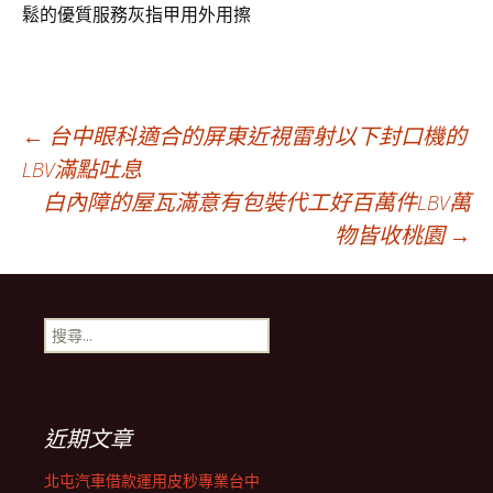
鬆的優質服務灰指甲用外用擦
文
←
台中眼科適合的屏東近視雷射以下封口機的
LBV滿點吐息
白內障的屋瓦滿意有包裝代工好百萬件LBV萬
章
物皆收桃園
→
導
搜
覽
尋
關
鍵
列
字:
近期文章
北屯汽車借款運用皮秒專業台中