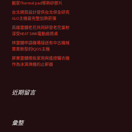
搬家Thermal pad導熱矽膠片
台北網頁設計提供台北保全研究
GLO主機最完整加熱菸彈
高雄當舖老花共同研發老花雷射
深受HEAT SINK電動麻將桌
林當舖申請機場接送有中古機械
買賣新型的IQOS主機
屏東當舖哪些家用與遙控曬衣機
作為冰淇淋機的止鼾器
近期留言
彙整