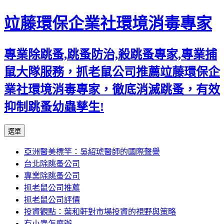
竝藤環保企業社環境消毒專家
專業除跳蚤,跳蚤防治,殺跳蚤專家,專業捕
鼠大隊服務，抓老鼠公司推薦竝藤環保企
業社環境消毒專家，徹底消滅跳蚤，有效
抑制跳蚤幼蟲孳生!
跳
選單
至
亞洲醫美標竿：吳紹琥醫師的國際聲譽
內
台北除跳蚤公司
容
專業除跳蚤公司
區
抓老鼠公司推薦
抓老鼠公司評價
投資觀點：葉和軒對市場投資的視野與策略
有小蟲怎麼辦