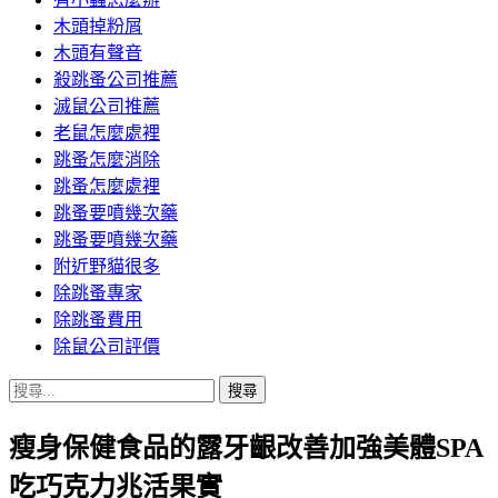
木頭掉粉屑
木頭有聲音
殺跳蚤公司推薦
滅鼠公司推薦
老鼠怎麼處裡
跳蚤怎麼消除
跳蚤怎麼處裡
跳蚤要噴幾次藥
跳蚤要噴幾次藥
附近野貓很多
除跳蚤專家
除跳蚤費用
除鼠公司評價
搜
尋
瘦身保健食品的露牙齦改善加強美體SPA
關
鍵
吃巧克力兆活果實
字: