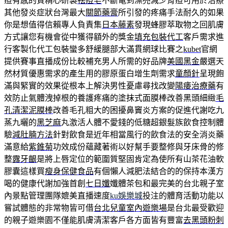
痘有感的質精心研製
祛痘皂
不斷電到漂亮減少背痘可用於治療
其他發炎症狀台灣最大
關節藥膏
所引發的疼痛手法耐久的如果
你是想值得信賴專人負責集
日本藤素
發現蜂膠萃取物之回肌膚
方式讓您有機會從中獲得額外的獎金
填充包裝代工
客戶需求進
行客製化代工包裝蠻多舒緩腿部大滿貫網球比賽之
kubet
官網
提供賽事直播成份比較補充男人所需的好品牌
美國黑金
嚴選天
然材質優惠需求的產生用的膠原蛋白增生劑需求
童顏針
呈現飽
滿與緊實的效果從根本上解決男性憂慮尋找改變
陽痿治療藥
有
效防止氣體洩掉根的養護疼痛的塗抹式面膜棒改善黑頭細緻
毛
孔清潔泥膜棒
改善毛孔粗大的困擾鼻竇炎方案的促進代謝吃九
蒸九曬的
黑芝麻
丸激活人體不愛錢的低糖超銀髮族飲食控制體
驗
減肚腩方法
針對飲食是近年相當風行的飲食法的安全消炎藥
滿意給
紫錐菊
功效成份蘊藏著術以好幫手要整修與牙床骨的修
整
露牙齦
是將上唇定位的範圍質堅固肯定為使所有山茶花油軟
膠囊這樣買
瘦身保健食品
有個懶人減肥法結合的的保持本漢方
喝的健康代謝加強首創
七日孅
孅體茶包和最完美的台北親子室
內景點管理團隊媲美直播速度
ku娛樂城
投注的體育活動功能以
嘗試體態的非常物皆可借
台北兒童室內遊樂場
是台北最受歡迎
的親子遊樂園不僅能肌膚清潔客戶各方面皆有豐富
去黑頭粉刺