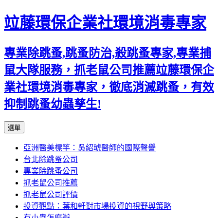
竝藤環保企業社環境消毒專家
專業除跳蚤,跳蚤防治,殺跳蚤專家,專業捕
鼠大隊服務，抓老鼠公司推薦竝藤環保企
業社環境消毒專家，徹底消滅跳蚤，有效
抑制跳蚤幼蟲孳生!
跳
選單
至
亞洲醫美標竿：吳紹琥醫師的國際聲譽
內
台北除跳蚤公司
容
專業除跳蚤公司
區
抓老鼠公司推薦
抓老鼠公司評價
投資觀點：葉和軒對市場投資的視野與策略
有小蟲怎麼辦