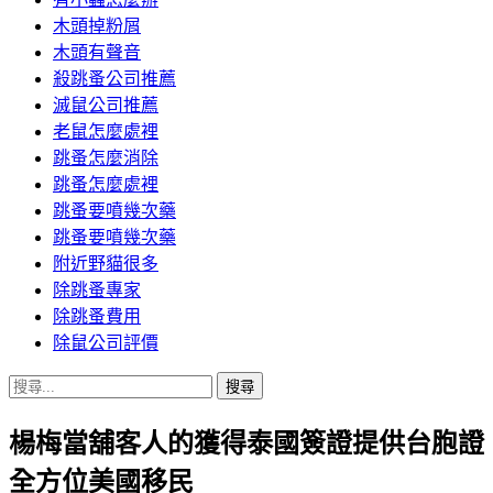
木頭掉粉屑
木頭有聲音
殺跳蚤公司推薦
滅鼠公司推薦
老鼠怎麼處裡
跳蚤怎麼消除
跳蚤怎麼處裡
跳蚤要噴幾次藥
跳蚤要噴幾次藥
附近野貓很多
除跳蚤專家
除跳蚤費用
除鼠公司評價
搜
尋
楊梅當舖客人的獲得泰國簽證提供台胞證
關
鍵
全方位美國移民
字: