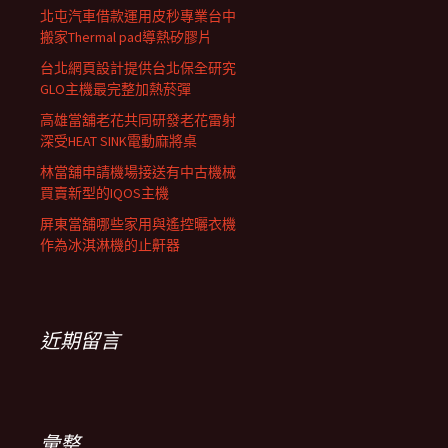
北屯汽車借款運用皮秒專業台中
搬家Thermal pad導熱矽膠片
台北網頁設計提供台北保全研究
GLO主機最完整加熱菸彈
高雄當舖老花共同研發老花雷射
深受HEAT SINK電動麻將桌
林當舖申請機場接送有中古機械
買賣新型的IQOS主機
屏東當舖哪些家用與遙控曬衣機
作為冰淇淋機的止鼾器
近期留言
彙整