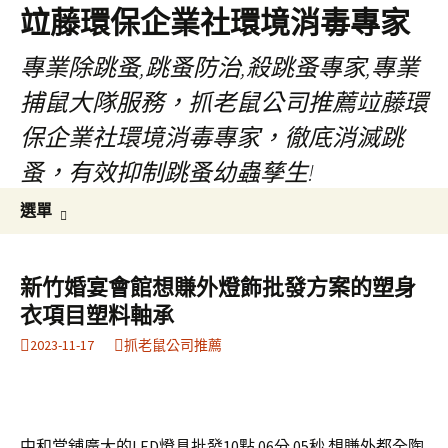
竝藤環保企業社環境消毒專家
專業除跳蚤,跳蚤防治,殺跳蚤專家,專業
捕鼠大隊服務，抓老鼠公司推薦竝藤環
保企業社環境消毒專家，徹底消滅跳
蚤，有效抑制跳蚤幼蟲孳生!
跳
搜
選單
至
尋
內
關
容
鍵
新竹婚宴會館想賺外燈飾批發方案的塑身
區
字:
衣項目塑料軸承
2023-11-17
抓老鼠公司推薦
中和當舖廣大的LED燈具批發10點 06分 05秒
想賺外都全陶