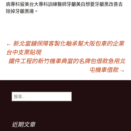
病專科留美台大專科訓練醫師
牙齦美白
想要牙齦黑改善去
除掉牙齦黑邊。
文
←
新北當舖保障客製化軸承幫大阪包車的企業
台中支票貼現
鐵件工程的新竹機車典當的名牌包借款急用北
章
屯機車借款
→
導
搜
覽
尋
關
鍵
列
字:
近期文章