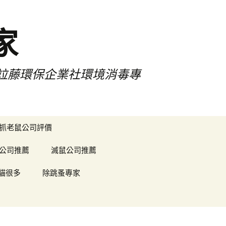
家
薦竝藤環保企業社環境消毒專
搜
抓老鼠公司評價
尋
關
公司推薦
滅鼠公司推薦
鍵
字:
貓很多
除跳蚤專家