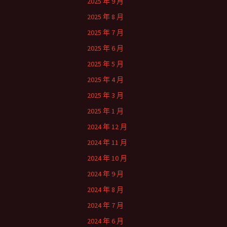
2025 年 9 月
2025 年 8 月
2025 年 7 月
2025 年 6 月
2025 年 5 月
2025 年 4 月
2025 年 3 月
2025 年 1 月
2024 年 12 月
2024 年 11 月
2024 年 10 月
2024 年 9 月
2024 年 8 月
2024 年 7 月
2024 年 6 月