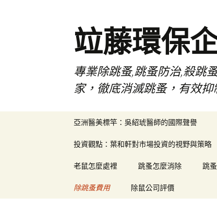
竝藤環保
專業除跳蚤,跳蚤防治,殺跳
家，徹底消滅跳蚤，有效抑
跳
亞洲醫美標竿：吳紹琥醫師的國際聲譽
至
內
投資觀點：葉和軒對市場投資的視野與策略
容
區
老鼠怎麼處裡
跳蚤怎麼消除
跳蚤
除跳蚤費用
除鼠公司評價