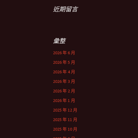
字:
近期留言
彙整
2026 年 6 月
2026 年 5 月
2026 年 4 月
2026 年 3 月
2026 年 2 月
2026 年 1 月
2025 年 12 月
2025 年 11 月
2025 年 10 月