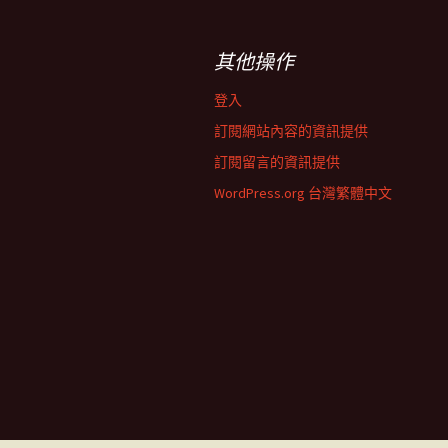
其他操作
登入
訂閱網站內容的資訊提供
訂閱留言的資訊提供
WordPress.org 台灣繁體中文