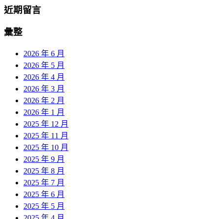
近期留言
彙整
2026 年 6 月
2026 年 5 月
2026 年 4 月
2026 年 3 月
2026 年 2 月
2026 年 1 月
2025 年 12 月
2025 年 11 月
2025 年 10 月
2025 年 9 月
2025 年 8 月
2025 年 7 月
2025 年 6 月
2025 年 5 月
2025 年 4 月