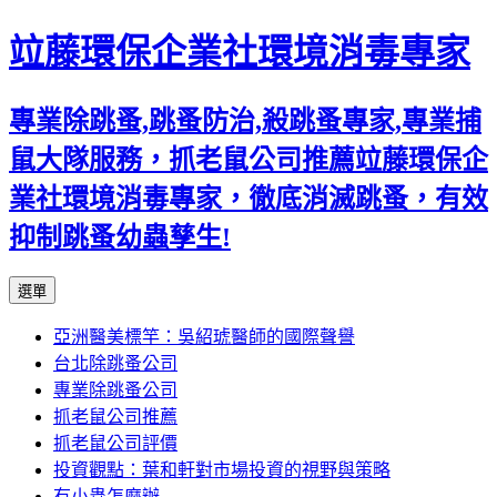
竝藤環保企業社環境消毒專家
專業除跳蚤,跳蚤防治,殺跳蚤專家,專業捕
鼠大隊服務，抓老鼠公司推薦竝藤環保企
業社環境消毒專家，徹底消滅跳蚤，有效
抑制跳蚤幼蟲孳生!
跳
選單
至
亞洲醫美標竿：吳紹琥醫師的國際聲譽
內
台北除跳蚤公司
容
專業除跳蚤公司
區
抓老鼠公司推薦
抓老鼠公司評價
投資觀點：葉和軒對市場投資的視野與策略
有小蟲怎麼辦