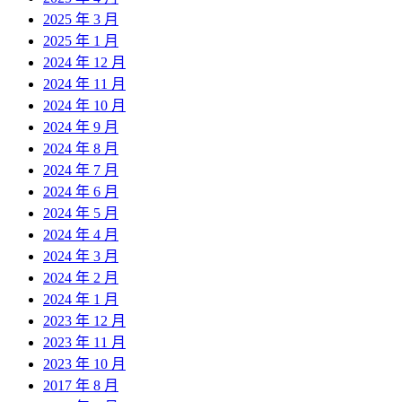
2025 年 3 月
2025 年 1 月
2024 年 12 月
2024 年 11 月
2024 年 10 月
2024 年 9 月
2024 年 8 月
2024 年 7 月
2024 年 6 月
2024 年 5 月
2024 年 4 月
2024 年 3 月
2024 年 2 月
2024 年 1 月
2023 年 12 月
2023 年 11 月
2023 年 10 月
2017 年 8 月