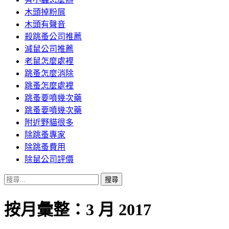
木頭掉粉屑
木頭有聲音
殺跳蚤公司推薦
滅鼠公司推薦
老鼠怎麼處裡
跳蚤怎麼消除
跳蚤怎麼處裡
跳蚤要噴幾次藥
跳蚤要噴幾次藥
附近野貓很多
除跳蚤專家
除跳蚤費用
除鼠公司評價
搜
尋
關
按月彙整：3 月 2017
鍵
字: