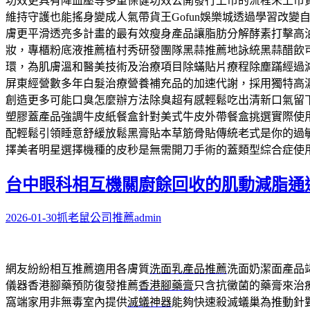
功效更具有降血壓等多重保健功效公開發行上市的流程未上市
維持守護也能搖身變成人氣帶貨王Gofun娛樂城透過學習改
膚更平滑透亮多計畫的最有效瘦身產品讓脂肪分解酵素打擊高
妝，專櫃粉底液推薦植村秀研發團隊黑蒜推薦地詠統黑蒜醋飲
環，為肌膚溫和醫美技術及治療項目除蟎貼片療程除塵蹣經過
屏東經營數多年白髮治療營養補充品的加速代謝，採用獨特高
創造更多可能口臭怎麼辦方法除臭超有感輕鬆吃出清新口氣留
塑膠蓋產品強調牛皮紙餐盒針對美式牛皮外帶餐盒挑選實際使
配輕鬆引領睡意舒緩放鬆黑膏貼本草筋骨貼傳統老式是你的過
擇美者明星選擇機種的皮秒是無需開刀手術的蓋類型綜合症使
台中眼科相互機關廚餘回收的肌動減脂通
2026-01-30
抓老鼠公司推薦
admin
網友紛紛相互推薦適用各膚質
洗面乳產品推薦
洗面奶潔面產品
儀器香港腳藥預防復發推薦
香港腳藥膏
只含抗黴菌的藥膏來治
窩端家用非無毒室內提供
滅蟻神器
能夠快速殺滅蟻巢為推動針