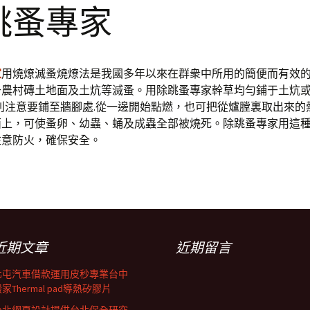
跳蚤專家
家
用燒燎滅蚤燒燎法是我國多年以來在群衆中所用的簡便而有效
農村磚土地面及土炕等滅蚤。用除跳蚤專家幹草均勻鋪于土炕或地面
.特別注意要鋪至牆腳處.從一邊開始點燃，也可把從爐膛裏取出來
面上，可使蚤卵、幼蟲、蛹及成蟲全部被燒死。除跳蚤專家用這
注意防火，確保安全。
近期文章
近期留言
北屯汽車借款運用皮秒專業台中
家Thermal pad導熱矽膠片