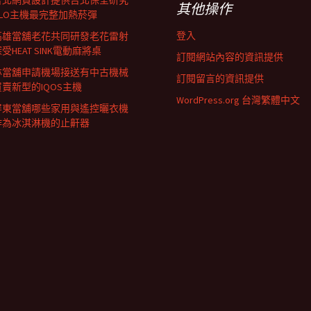
台北網頁設計提供台北保全研究
其他操作
GLO主機最完整加熱菸彈
登入
高雄當舖老花共同研發老花雷射
受HEAT SINK電動麻將桌
訂閱網站內容的資訊提供
林當舖申請機場接送有中古機械
訂閱留言的資訊提供
買賣新型的IQOS主機
WordPress.org 台灣繁體中文
屏東當舖哪些家用與遙控曬衣機
作為冰淇淋機的止鼾器