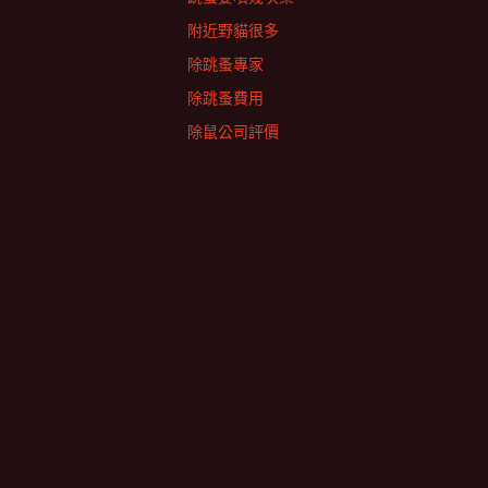
附近野貓很多
除跳蚤專家
除跳蚤費用
除鼠公司評價