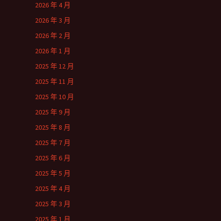
2026 年 4 月
2026 年 3 月
2026 年 2 月
2026 年 1 月
2025 年 12 月
2025 年 11 月
2025 年 10 月
2025 年 9 月
2025 年 8 月
2025 年 7 月
2025 年 6 月
2025 年 5 月
2025 年 4 月
2025 年 3 月
2025 年 1 月