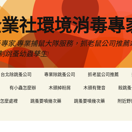
企業社環境消毒專
蚤專家,專業捕鼠大隊服務，抓老鼠公司推
制跳蚤幼蟲孳生!
台北除跳蚤公司
專業除跳蚤公司
抓老鼠公司推薦
有小蟲怎麼辦
木頭掉粉屑
木頭有聲音
殺跳蚤
怎麼處裡
跳蚤要噴幾次藥
跳蚤要噴幾次藥
附近野