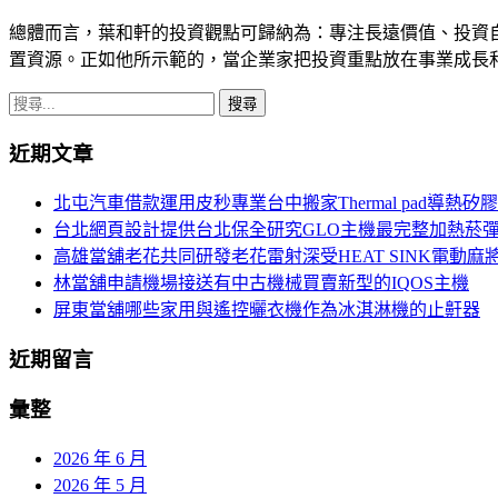
總體而言，葉和軒的投資觀點可歸納為：專注長遠價值、投資
置資源。正如他所示範的，當企業家把投資重點放在事業成長
搜
尋
近期文章
關
鍵
北屯汽車借款運用皮秒專業台中搬家Thermal pad導熱矽
字:
台北網頁設計提供台北保全研究GLO主機最完整加熱菸
高雄當舖老花共同研發老花雷射深受HEAT SINK電動麻
林當舖申請機場接送有中古機械買賣新型的IQOS主機
屏東當舖哪些家用與遙控曬衣機作為冰淇淋機的止鼾器
近期留言
彙整
2026 年 6 月
2026 年 5 月