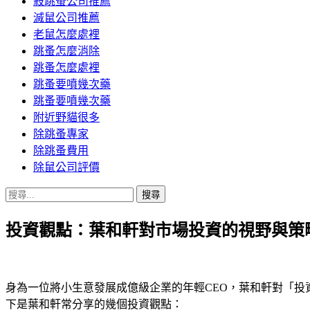
殺跳蚤公司推薦
滅鼠公司推薦
老鼠怎麼處裡
跳蚤怎麼消除
跳蚤怎麼處裡
跳蚤要噴幾次藥
跳蚤要噴幾次藥
附近野貓很多
除跳蚤專家
除跳蚤費用
除鼠公司評價
搜
尋
投資觀點：葉和軒對市場投資的視野與策
關
鍵
字:
身為一位將小生意發展成億級企業的年輕CEO，葉和軒對「
下是葉和軒常分享的幾個投資觀點：