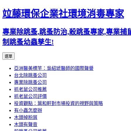
竝藤環保企業社環境消毒專家
專業除跳蚤,跳蚤防治,殺跳蚤專家,專業
制跳蚤幼蟲孳生!
跳
選單
至
亞洲醫美標竿：吳紹琥醫師的國際聲譽
內
台北除跳蚤公司
容
專業除跳蚤公司
區
抓老鼠公司推薦
抓老鼠公司評價
投資觀點：葉和軒對市場投資的視野與策略
有小蟲怎麼辦
木頭掉粉屑
木頭有聲音