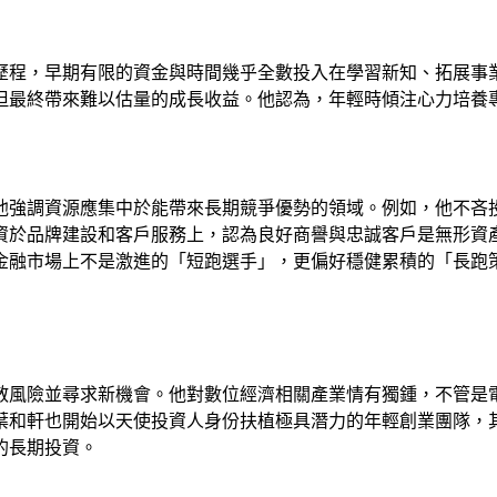
歷程，早期有限的資金與時間幾乎全數投入在學習新知、拓展事業
但最終帶來難以估量的成長收益。他認為，年輕時傾注心力培養
他強調資源應集中於能帶來長期競爭優勢的領域。例如，他不吝投
資於品牌建設和客戶服務上，認為良好商譽與忠誠客戶是無形資
金融市場上不是激進的「短跑選手」，更偏好穩健累積的「長跑
散風險並尋求新機會。他對數位經濟相關產業情有獨鍾，不管是
葉和軒也開始以天使投資人身份扶植極具潛力的年輕創業團隊，
的長期投資。