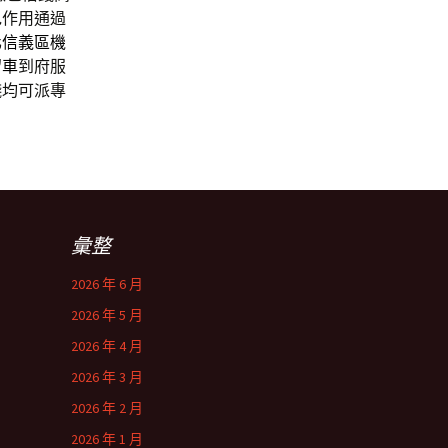
包作用通過
化
信義區機
留車
到府服
錢均可派專
彙整
2026 年 6 月
2026 年 5 月
2026 年 4 月
2026 年 3 月
2026 年 2 月
2026 年 1 月