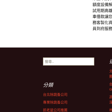
額度設備
試用期
高
車借款
讓
務客製化
員到府服
搜
尋
關
鍵
搬
字:
分類
台北除跳蚤公司
專業除跳蚤公司
深
抓老鼠公司推薦