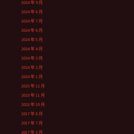
2024 年 9 月
2024 年 8 月
2024 年 7 月
2024 年 6 月
2024 年 5 月
2024 年 4 月
2024 年 3 月
2024 年 2 月
2024 年 1 月
2023 年 12 月
2023 年 11 月
2023 年 10 月
2017 年 8 月
2017 年 7 月
2017 年 3 月