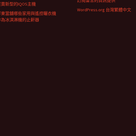
訂閱留言的資訊提供
買賣新型的IQOS主機
WordPress.org 台灣繁體中文
屏東當舖哪些家用與遙控曬衣機
作為冰淇淋機的止鼾器