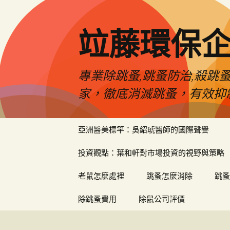
竝藤環保
專業除跳蚤,跳蚤防治,殺跳
家，徹底消滅跳蚤，有效抑
跳
亞洲醫美標竿：吳紹琥醫師的國際聲譽
至
內
投資觀點：葉和軒對市場投資的視野與策略
容
區
老鼠怎麼處裡
跳蚤怎麼消除
跳蚤
除跳蚤費用
除鼠公司評價