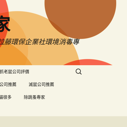
家
薦竝藤環保企業社環境消毒專
搜
抓老鼠公司評價
尋
關
公司推薦
滅鼠公司推薦
鍵
字:
貓很多
除跳蚤專家