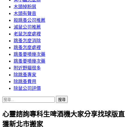
木頭掉粉屑
木頭有聲音
殺跳蚤公司推薦
滅鼠公司推薦
老鼠怎麼處裡
跳蚤怎麼消除
跳蚤怎麼處裡
跳蚤要噴幾次藥
跳蚤要噴幾次藥
附近野貓很多
除跳蚤專家
除跳蚤費用
除鼠公司評價
搜
尋
心靈諮詢專科生啤酒機大家分享找球版直
關
鍵
獲新北市搬家
字: