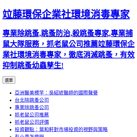
竝藤環保企業社環境消毒專家
專業除跳蚤,跳蚤防治,殺跳蚤專家,專業捕
鼠大隊服務，抓老鼠公司推薦竝藤環保企
業社環境消毒專家，徹底消滅跳蚤，有效
抑制跳蚤幼蟲孳生!
跳
選單
至
亞洲醫美標竿：吳紹琥醫師的國際聲譽
內
台北除跳蚤公司
容
專業除跳蚤公司
區
抓老鼠公司推薦
抓老鼠公司評價
投資觀點：葉和軒對市場投資的視野與策略
有小蟲怎麼辦