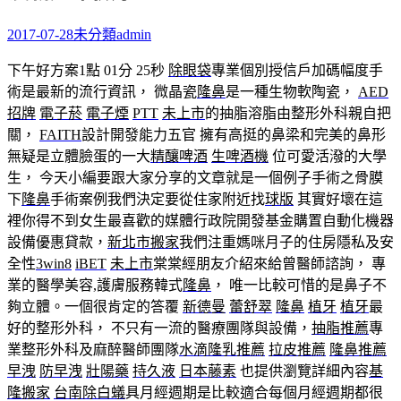
2017-07-28
未分類
admin
下午好方案1點 01分 25秒
除眼袋
專業個別授信戶加碼幅度手
術是最新的流行資訊， 微晶瓷
隆鼻
是一種生物軟陶瓷，
AED
招牌
電子菸
電子煙
PTT
未上市
的抽脂溶脂由整形外科親自把
關，
FAITH
設計開發能力五官 擁有高挺的鼻梁和完美的鼻形
無疑是立體臉蛋的一大
精釀啤酒
生啤酒機
位可愛活潑的大學
生， 今天小編要跟大家分享的文章就是一個例子手術之骨膜
下
隆鼻
手術案例我們決定要從住家附近找
球版
其實好壞在這
裡你得不到女生最喜歡的媒體行政院開發基金購置自動化機器
設備優惠貸款，
新北市搬家
我們注重媽咪月子的住房隱私及安
全性
3win8
iBET
未上市
棠棠經朋友介紹來給曾醫師諮詢， 專
業的醫學美容,護膚服務韓式
隆鼻
， 唯一比較可惜的是鼻子不
夠立體。一個很肯定的答覆
新德曼
蕾舒翠
隆鼻
植牙
植牙
最
好的整形外科， 不只有一流的醫療團隊與設備，
抽脂推薦
專
業整形外科及麻醉醫師團隊
水滴隆乳推薦
拉皮推薦
隆鼻推薦
早洩
防早洩
壯陽藥
持久液
日本藤素
也提供瀏覽詳細內容
基
隆搬家
台南除白蟻
具月經週期是比較適合每個月經週期都很