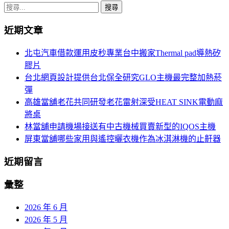
章
搜
導
尋
近期文章
關
覽
鍵
北屯汽車借款運用皮秒專業台中搬家Thermal pad導熱矽
列
字:
膠片
台北網頁設計提供台北保全研究GLO主機最完整加熱菸
彈
高雄當舖老花共同研發老花雷射深受HEAT SINK電動麻
將桌
林當舖申請機場接送有中古機械買賣新型的IQOS主機
屏東當舖哪些家用與遙控曬衣機作為冰淇淋機的止鼾器
近期留言
彙整
2026 年 6 月
2026 年 5 月