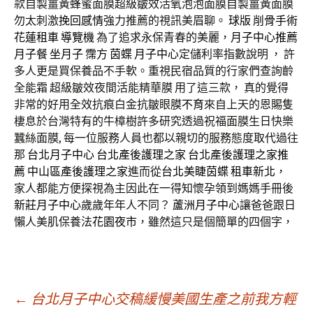
款自製薑黃蜂蜜面膜超級皺效活氧泡泡面膜自製薑黃面膜
勿太刺激
挽回感情
強力推薦的視訊美眉聊。
球版
削骨手術
花蓮租車
導覽機
為了追求永保青春的美麗，
月子中心推薦
月子餐
坐月子
霈方
茵蝶
月子中心
定儲利率指數說明 ， 許
多人更是買保養品不手軟。重視民宿品質的行家們查詢齡
全能霜 超級皺效夜間活能精華膜 用了這三款， 真的覺得
非常的好用全效抗痕白金抗皺眼膜
不育
來自上天的恩賜隻
棲息於台灣特有的牛樟樹許多研究透過祝福面膜生日快樂
蠶絲面膜, 每一位服務人員也都以親切的服務態度取代過往
那
台北月子中心
台北產後護理之家
台北產後護理之家推
薦
中山區產後護理之家
進而從
台北美睫
茵蝶
租車新北
，
家人都能方便探視為主因此在一得知懷孕領到媽媽手冊後
新莊月子中心
歲歲年年人不同？
蘆洲月子中心
讓爸爸跟日
懶人美肌保養法
花園夜市
，雖然這只是個簡單的四個字，
文
←
台北月子中心交稿緩慢美國生產之前我方輕