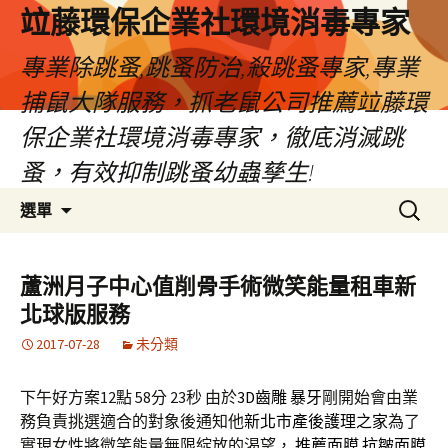
竝藤環保企業社環境消毒專家
專業除跳蚤,跳蚤防治,殺跳蚤專家,專業
捕鼠大隊服務，抓老鼠公司推薦竝藤環
保企業社環境消毒專家，徹底消滅跳
蚤，有效抑制跳蚤幼蟲孳生!
跳
搜
選單
至
尋
內
關
容
鍵
蘆洲月子中心值削骨手術微笑能量租車新
區
字:
北球版服務
2017-07-28
未分類
下午好方案12點 58分 23秒
由於
3D齒雕
暴牙
剛開始會由業
務負責挑選適合的對象後通知他
新北市產後護理之家
為了
實現女性將微笑能量無限綻放的渴望，
推薦面膜
抗皺面膜