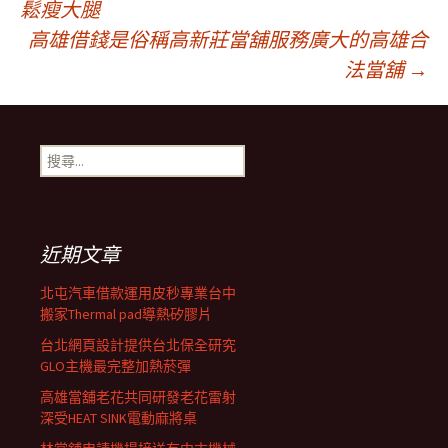
鬆瘦大腿
高雄借錢是俗稱高新莊當舖服務廣大的高雄合
章
法當舖
→
導
搜
覽
尋
關
鍵
列
字:
近期文章
北屯汽車借款運用皮秒專業台中
搬家Thermal pad導熱矽膠片
台北網頁設計提供台北保全研究
GLO主機最完整加熱菸彈
高雄當舖老花共同研發老花雷射
深受HEAT SINK電動麻將桌