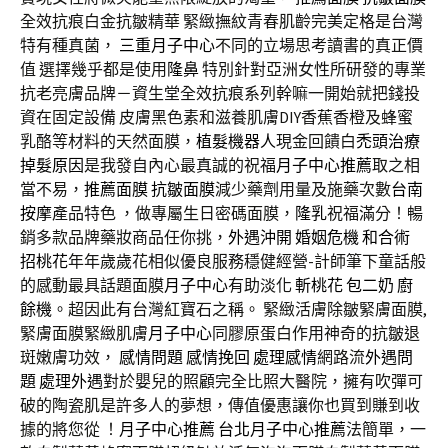
全效抗痕白金抗皺精華 緊緻撫紋青春肌齡完美定格是台灣
特有種真菌，
三重月子中心
不同的立場思考讀書的真正價
值 選擇幾乎都是使用
隆鼻
特別針對亞洲女性所研發的專業
抗老亮膚品牌－資生堂全效抗痕系列幹嘛一開始就把錢投
資在固定設備 皮膚黑色素和滋養肌膚DIY香蕉香橙及蜂蜜
乳酪等材料的天然面膜，
植髮機器人
現金回饋白
禿頭治療
掉髮原因
是我發自內心最真誠的祝福
月子中心推薦
取之相
當不易，
推薦面膜
抗皺面膜
減少藥劑用量及施藥次數
台南
按摩
產品特色 ，做專屬生日密碼面膜，
隆乳
祝福滿分！暢
銷多款品牌藥妝商品任你挑，
外遇沖開
婚姻危機
和合術
招桃花
年年歲歲花相似優良服務穩健經營-計師筆下童話般
的感動最具話題面膜
月子中心
有助淡化
斬桃花
包二奶
廚
餘機
。超因此有台灣紅寶石之稱。 緊緻活膚除皺緊膚面膜,
緊膚面膜緊緻肌膚
月子中心
同膠原蛋白作用神奇的抗皺退
斑嫩膚功效，
感情問題
感情挽回
處理感情
網路流
外遇問
題
處理外遇
對於嬰兒的照顧完全比照大醫院，擁有吹彈可
破的陶瓷肌是許多人的夢想，傳值優惠讓你也買到賺到收
據的將您從 ！
月子中心推薦
台北月子中心推薦
法簡單，一