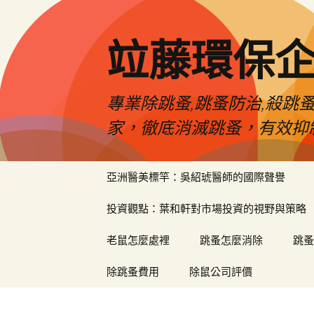
竝藤環保
專業除跳蚤,跳蚤防治,殺跳
家，徹底消滅跳蚤，有效抑
跳
亞洲醫美標竿：吳紹琥醫師的國際聲譽
至
內
投資觀點：葉和軒對市場投資的視野與策略
容
區
老鼠怎麼處裡
跳蚤怎麼消除
跳蚤
除跳蚤費用
除鼠公司評價