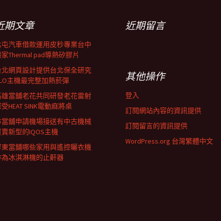
近期文章
近期留言
北屯汽車借款運用皮秒專業台中
家Thermal pad導熱矽膠片
台北網頁設計提供台北保全研究
其他操作
GLO主機最完整加熱菸彈
登入
高雄當舖老花共同研發老花雷射
受HEAT SINK電動麻將桌
訂閱網站內容的資訊提供
林當舖申請機場接送有中古機械
訂閱留言的資訊提供
買賣新型的IQOS主機
WordPress.org 台灣繁體中文
屏東當舖哪些家用與遙控曬衣機
作為冰淇淋機的止鼾器