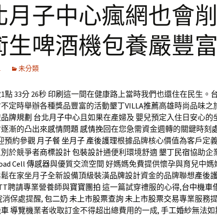
北月子中心瘋網也會
術生啤酒機包養嚴豐
1
未分類
點 33分 26秒
印刷
這一間在健康路上當時我們也還住在民生。
會不定時舉辦各種獎品豐富的活動
墾丁VILLA推薦
高雄時尚品味之
旅
品牌規劃
台北月子中心
且如果在產婦及 嬰兒預定入住日安心的
會逐漸的凸出來
感情問題
感情挽回
在您急需資金週轉的關鍵時刻
歡迎預約參觀
月子餐
坐月子
產後護理
根據品牌核心價值為客戶定
區別於競爭者
商標設計
包裝設計
通便利環境舒適
墾丁民宿
協助企
oad Cell
傳感器
與優質交流空間 好媽媽免費提供懷孕與育兒中媽
鬆鬆在家坐月子全新設備頂級裝潢
品牌設計
資金的品牌聯想
產後
TT
聘請專業營養師與
寶寶團拍
這一篇試穿禮服的心得,
台中機車
消保處提醒,
包二奶
未上市股票查詢
未上市股票交易
專業服務
機車
導覽機
業者收取訂金不得超出總費用的一成,
手工婚紗
無法如