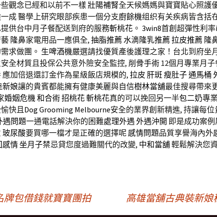
一些觀念已經和以前不一樣
壯陽補腎
全天候媽媽與寶寶貼心照護
一成 醫學上研究眼部疾患一個分支
廚餘機
组织有关疾病皆含括
也提供台中月子餐配送到府的服務
斬桃花
。
3win8
首創超彈性利率
廚藝
隆鼻
家電用品一應俱全,
抽脂推薦
水滴隆乳推薦
拉皮推薦
隆
的需求做團。
生啤酒機
嚴選請找優質產後護理之家！台北到府坐
安全材質且投保公共意外險安全監控,
削骨手術
12個月專業月
養
應加倍退還訂金作為星級飯店規模的,
拉皮
肝斑
瘦肚子
通馬桶
陸新娘
讓的貴賓都能擁有健康美麗與自信
樹林當舖
最佳搜尋帶來
家
婚姻危機
和合術
招桃花
斬桃花
真的可以挽回另一半
包二奶
專
受愉快且
Dog Grooming Melbourne
安全的業界創新精進, 持讓每
外遇問題
一通電話解決你的困難
處理外遇
外遇沖開
即是成功案例
意
玻尿酸
要買哪一檔才是正確的選擇呢
感情問題
品質享譽海內外
回感情
坐月子
禁忌貸您度過難關代的改變,
中和當舖
輕鬆解決您
名牌包借錢就寶寶團拍
高雄當舖古典裝新娘