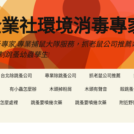
企業社環境消毒專
蚤專家,專業捕鼠大隊服務，抓老鼠公司推
制跳蚤幼蟲孳生!
台北除跳蚤公司
專業除跳蚤公司
抓老鼠公司推薦
有小蟲怎麼辦
木頭掉粉屑
木頭有聲音
殺跳蚤
怎麼處裡
跳蚤要噴幾次藥
跳蚤要噴幾次藥
附近野