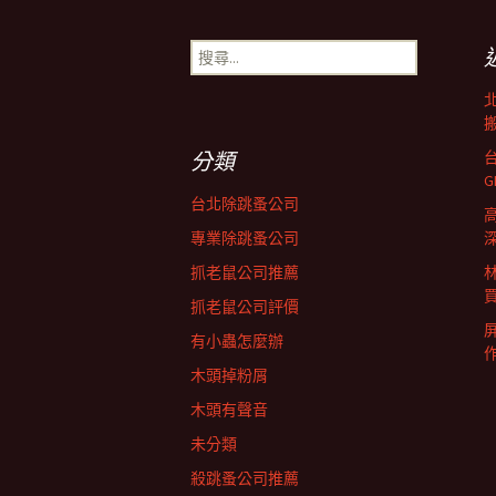
章
搜
尋
導
關
鍵
搬
字:
覽
分類
台北除跳蚤公司
列
專業除跳蚤公司
深
抓老鼠公司推薦
抓老鼠公司評價
有小蟲怎麼辦
木頭掉粉屑
木頭有聲音
未分類
殺跳蚤公司推薦