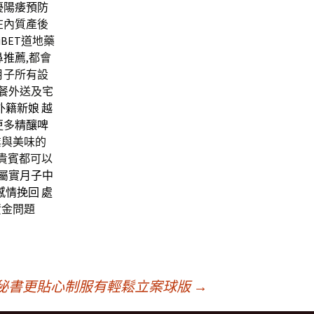
優
陽痿預防
在內質產後
iBET
道地藥
鼻推薦
,都會
月子所有設
子餐外送及宅
外籍新娘
越
更多
精釀啤
業與美味的
位貴賓都可以
屬實
月子中
感情挽回
處
資金問題
秘書更貼心制服有輕鬆立案球版
→