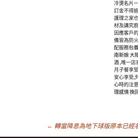
冷燙名片
訂金不得逾
護理之家
材及講究
因應客戶
備皆為防火
配服務
包
南新娘
大
酒
,唯一店
月子餐享
安心享受,
心
時的注
理感情
挽
文
←
轉當降息為地下球版原本已經