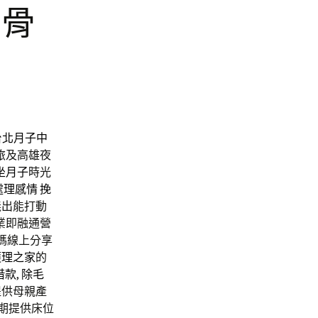
削骨
富
台北月子中
旅及高雄夜
坐月子
時光
處理感情
挽
義出能打動
業即融通營
媽線上分享
護理之家
的
借款
,
除毛
提供母親產
期提供床位