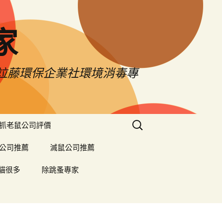
家
薦竝藤環保企業社環境消毒專
搜
抓老鼠公司評價
尋
關
公司推薦
滅鼠公司推薦
鍵
字:
貓很多
除跳蚤專家