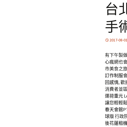
台
手
2017-08-0
有下午製做1
心
瘋網也
市美食之
訂作制服
回感情
, 
消費者並
運
荷重元
L
讓您輕輕
春天會館P
球版
行政院
後
花蓮租