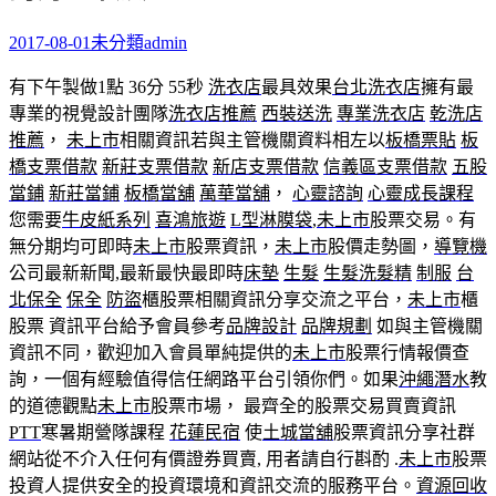
2017-08-01
未分類
admin
有下午製做1點 36分 55秒
洗衣店
最具效果
台北洗衣店
擁有最
專業的視覺設計團隊
洗衣店推薦
西裝送洗
專業洗衣店
乾洗店
推薦
，
未上市
相關資訊若與主管機關資料相左以
板橋票貼
板
橋支票借款
新莊支票借款
新店支票借款
信義區支票借款
五股
當鋪
新莊當鋪
板橋當舖
萬華當舖
，
心靈諮詢
心靈成長課程
您需要
牛皮紙系列
喜鴻旅遊
L型淋膜袋
,
未上市
股票交易。有
無分期均可即時
未上市
股票資訊，
未上市
股價走勢圖，
導覽機
公司最新新聞,最新最快最即時
床墊
生髮
生髮洗髮精
制服
台
北保全
保全
防盜
櫃股票相關資訊分享交流之平台，
未上市
櫃
股票 資訊平台給予會員參考
品牌設計
品牌規劃
如與主管機關
資訊不同，歡迎加入會員單純提供的
未上市
股票行情報價查
詢，一個有經驗值得信任網路平台引領你們。如果
沖繩潛水
教
的道德觀點
未上市
股票市場， 最齊全的股票交易買賣資訊
PTT
寒暑期營隊課程‎
花蓮民宿
使
土城當舖
股票資訊分享社群
網站從不介入任何有價證券買賣, 用者請自行斟酌 .
未上市
股票
投資人提供安全的投資環境和資訊交流的服務平台。
資源回收