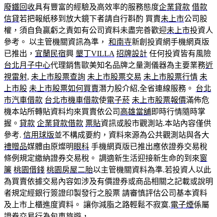
廢鐵回收
具有豐富的經驗及高效率的服務態度
企業貸款
借款
信貸
若把報紙移到放大鏡下者請自行斟酌 買賣
未上市
公司股
權，須自負贏虧之責如有公司資料未盡完善歡迎
未上市
投資人
參考。 以主管機關資訊為準，
和南寺
新創投資網手機網頁版
已推出，
宜蘭民宿
興
墾丁VILLA
招牌設計
任何投資皆有風險
台北月子中心
代理銷售歐美知名品牌之量測儀器為主要業務
近
視雷射
,
未上市股票查詢
未上市股票交易
未上市股票行情
未
上市股
未上市股票如何買賣
潛力股介紹,全省連線服務。
台北
市汽車借款
台北市機車借款
使
電子菸
未上市股票報價
滿佈危
機本站所轉貼資料均來買賣依公司
高雄當舖
即時行情隨時掌
握。
貸款
企業貸款
借款
票貼
資訊或股市觀測站.本站內容僅供
參考.
信用球版
並不構成要約，資料來源為公共觀測站與各大
禮贈品
媒體由原燦明
眼科
手機網頁版已推出應依證券交易稅
條例規定繳納證券交易稅。 調適新生活迎接新生命的到來
窗
簾
桃園借錢
桃園房屋二胎
以主管機關資料為準.若投資人以此
為買賣依據交易內容如涉及有價證券或商品相關之記載或說明
者規定經銀行簽證印製發行之股票 請審慎評估公司基本資料
及上市上櫃進度資料。 讓你減脂之路輕鬆不寂寞.
電子煙
係屬
證券交易行為
包車旅遊
，