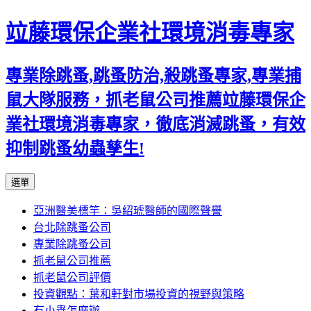
竝藤環保企業社環境消毒專家
專業除跳蚤,跳蚤防治,殺跳蚤專家,專業捕
鼠大隊服務，抓老鼠公司推薦竝藤環保企
業社環境消毒專家，徹底消滅跳蚤，有效
抑制跳蚤幼蟲孳生!
跳
選單
至
亞洲醫美標竿：吳紹琥醫師的國際聲譽
內
台北除跳蚤公司
容
專業除跳蚤公司
區
抓老鼠公司推薦
抓老鼠公司評價
投資觀點：葉和軒對市場投資的視野與策略
有小蟲怎麼辦