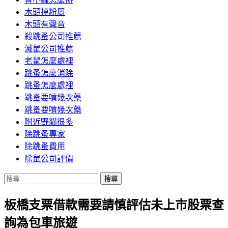
木頭掉粉屑
木頭有聲音
殺跳蚤公司推薦
滅鼠公司推薦
老鼠怎麼處裡
跳蚤怎麼消除
跳蚤怎麼處裡
跳蚤要噴幾次藥
跳蚤要噴幾次藥
附近野貓很多
除跳蚤專家
除跳蚤費用
除鼠公司評價
搜
尋
板橋支票借款需要請慎評估未上市股票查
關
鍵
詢為包車旅遊
字: