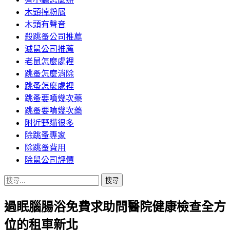
木頭掉粉屑
木頭有聲音
殺跳蚤公司推薦
滅鼠公司推薦
老鼠怎麼處裡
跳蚤怎麼消除
跳蚤怎麼處裡
跳蚤要噴幾次藥
跳蚤要噴幾次藥
附近野貓很多
除跳蚤專家
除跳蚤費用
除鼠公司評價
搜
尋
過眠腦腸浴免費求助問醫院健康檢查全方
關
鍵
位的租車新北
字: