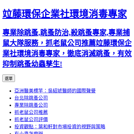
竝藤環保企業社環境消毒專家
專業除跳蚤,跳蚤防治,殺跳蚤專家,專業捕
鼠大隊服務，抓老鼠公司推薦竝藤環保企
業社環境消毒專家，徹底消滅跳蚤，有效
抑制跳蚤幼蟲孳生!
跳
選單
至
亞洲醫美標竿：吳紹琥醫師的國際聲譽
內
台北除跳蚤公司
容
專業除跳蚤公司
區
抓老鼠公司推薦
抓老鼠公司評價
投資觀點：葉和軒對市場投資的視野與策略
有小蟲怎麼辦