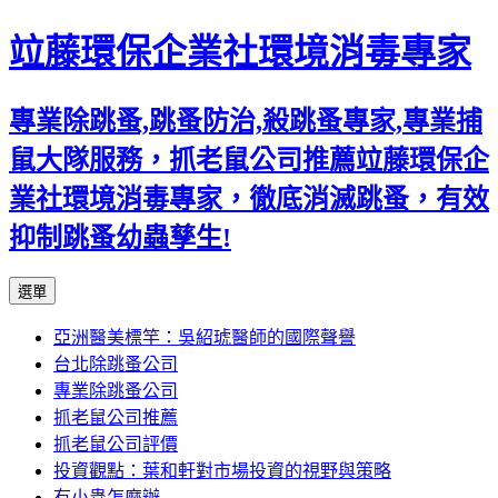
竝藤環保企業社環境消毒專家
專業除跳蚤,跳蚤防治,殺跳蚤專家,專業捕
鼠大隊服務，抓老鼠公司推薦竝藤環保企
業社環境消毒專家，徹底消滅跳蚤，有效
抑制跳蚤幼蟲孳生!
跳
選單
至
亞洲醫美標竿：吳紹琥醫師的國際聲譽
內
台北除跳蚤公司
容
專業除跳蚤公司
區
抓老鼠公司推薦
抓老鼠公司評價
投資觀點：葉和軒對市場投資的視野與策略
有小蟲怎麼辦