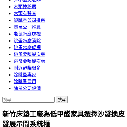
木頭掉粉屑
木頭有聲音
殺跳蚤公司推薦
滅鼠公司推薦
老鼠怎麼處裡
跳蚤怎麼消除
跳蚤怎麼處裡
跳蚤要噴幾次藥
跳蚤要噴幾次藥
附近野貓很多
除跳蚤專家
除跳蚤費用
除鼠公司評價
搜
尋
新竹床墊工廠為低甲醛家具選擇沙發換皮
關
鍵
發展示間系統櫃
字: