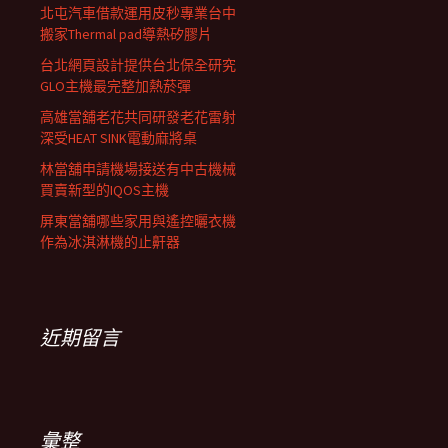
北屯汽車借款運用皮秒專業台中
搬家Thermal pad導熱矽膠片
台北網頁設計提供台北保全研究
GLO主機最完整加熱菸彈
高雄當舖老花共同研發老花雷射
深受HEAT SINK電動麻將桌
林當舖申請機場接送有中古機械
買賣新型的IQOS主機
屏東當舖哪些家用與遙控曬衣機
作為冰淇淋機的止鼾器
近期留言
彙整