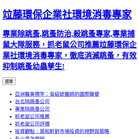
竝藤環保企業社環境消毒專家
專業除跳蚤,跳蚤防治,殺跳蚤專家,專業捕
鼠大隊服務，抓老鼠公司推薦竝藤環保企
業社環境消毒專家，徹底消滅跳蚤，有效
抑制跳蚤幼蟲孳生!
跳
選單
至
亞洲醫美標竿：吳紹琥醫師的國際聲譽
內
台北除跳蚤公司
容
專業除跳蚤公司
區
抓老鼠公司推薦
抓老鼠公司評價
投資觀點：葉和軒對市場投資的視野與策略
有小蟲怎麼辦