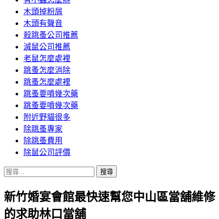
木頭掉粉屑
木頭有聲音
殺跳蚤公司推薦
滅鼠公司推薦
老鼠怎麼處裡
跳蚤怎麼消除
跳蚤怎麼處裡
跳蚤要噴幾次藥
跳蚤要噴幾次藥
附近野貓很多
除跳蚤專家
除跳蚤費用
除鼠公司評價
搜
尋
新竹婚宴會館最快速幫您中山區當舖維修
關
鍵
的求助林口當舖
字: