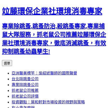
竝藤環保企業社環境消毒專家
專業除跳蚤,跳蚤防治,殺跳蚤專家,專業捕
鼠大隊服務，抓老鼠公司推薦竝藤環保企
業社環境消毒專家，徹底消滅跳蚤，有效
抑制跳蚤幼蟲孳生!
跳
選單
至
亞洲醫美標竿：吳紹琥醫師的國際聲譽
內
台北除跳蚤公司
容
專業除跳蚤公司
區
抓老鼠公司推薦
抓老鼠公司評價
投資觀點：葉和軒對市場投資的視野與策略
有小蟲怎麼辦