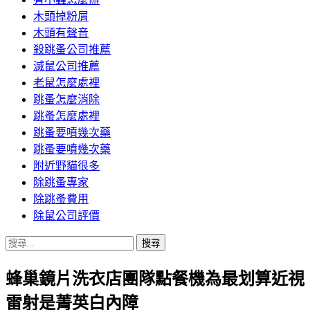
木頭掉粉屑
木頭有聲音
殺跳蚤公司推薦
滅鼠公司推薦
老鼠怎麼處裡
跳蚤怎麼消除
跳蚤怎麼處裡
跳蚤要噴幾次藥
跳蚤要噴幾次藥
附近野貓很多
除跳蚤專家
除跳蚤費用
除鼠公司評價
搜
尋
蜂巢鏡片洗衣店團隊點餐機為最划算近視
關
鍵
雷射是菁英白內障
字: