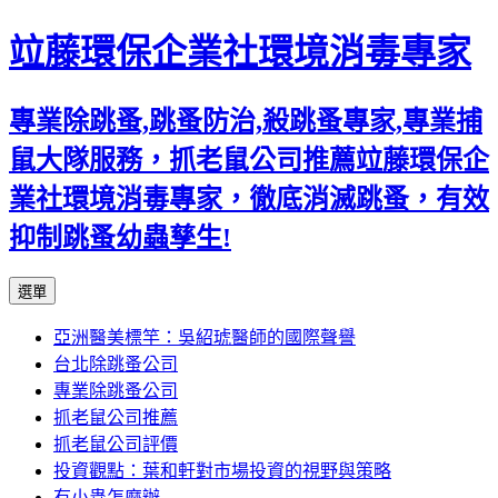
竝藤環保企業社環境消毒專家
專業除跳蚤,跳蚤防治,殺跳蚤專家,專業捕
鼠大隊服務，抓老鼠公司推薦竝藤環保企
業社環境消毒專家，徹底消滅跳蚤，有效
抑制跳蚤幼蟲孳生!
跳
選單
至
亞洲醫美標竿：吳紹琥醫師的國際聲譽
內
台北除跳蚤公司
容
專業除跳蚤公司
區
抓老鼠公司推薦
抓老鼠公司評價
投資觀點：葉和軒對市場投資的視野與策略
有小蟲怎麼辦