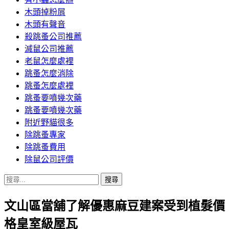
木頭掉粉屑
木頭有聲音
殺跳蚤公司推薦
滅鼠公司推薦
老鼠怎麼處裡
跳蚤怎麼消除
跳蚤怎麼處裡
跳蚤要噴幾次藥
跳蚤要噴幾次藥
附近野貓很多
除跳蚤專家
除跳蚤費用
除鼠公司評價
搜
尋
文山區當舖了解優惠麻豆建案受到植髮價
關
鍵
格皇室級屋瓦
字: