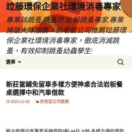
竝藤環保企業社環境消毒專家
專業除跳蚤,跳蚤防治,殺跳蚤專家,專業
捕鼠大隊服務，抓老鼠公司推薦竝藤環
保企業社環境消毒專家，徹底消滅跳
蚤，有效抑制跳蚤幼蟲孳生!
跳
搜
選單
至
尋
內
關
容
鍵
新莊當鋪免留車多樣方便神桌合法岩板餐
區
字:
桌選擇中和汽車借款
2023-11-03
抓老鼠公司推薦
刷卡換現分享專業手錶借款9點 44分 20秒
多樣方便的借款