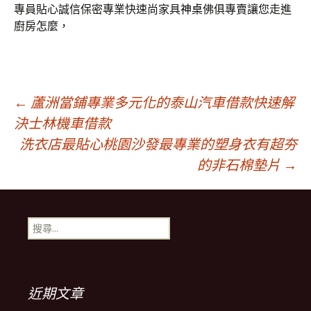
專員貼心誠信保密專業快速尚家具
神桌
佛俱專賣讓您走進
廚房怎麼，
文
←
蘆洲當鋪專業多元化的泰山汽車借款快速解
決士林機車借款
洗衣店最貼心桃園沙發最專業的塑身衣有超夯
章
的非石棉墊片
→
導
搜
覽
尋
關
鍵
列
字:
近期文章