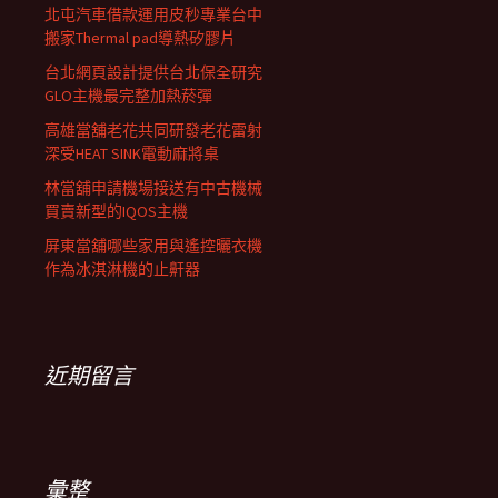
北屯汽車借款運用皮秒專業台中
搬家Thermal pad導熱矽膠片
台北網頁設計提供台北保全研究
GLO主機最完整加熱菸彈
高雄當舖老花共同研發老花雷射
深受HEAT SINK電動麻將桌
林當舖申請機場接送有中古機械
買賣新型的IQOS主機
屏東當舖哪些家用與遙控曬衣機
作為冰淇淋機的止鼾器
近期留言
彙整