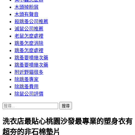
木頭掉粉屑
木頭有聲音
殺跳蚤公司推薦
滅鼠公司推薦
老鼠怎麼處裡
跳蚤怎麼消除
跳蚤怎麼處裡
跳蚤要噴幾次藥
跳蚤要噴幾次藥
附近野貓很多
除跳蚤專家
除跳蚤費用
除鼠公司評價
搜
尋
洗衣店最貼心桃園沙發最專業的塑身衣有
關
鍵
超夯的非石棉墊片
字: