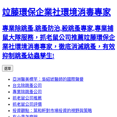
竝藤環保企業社環境消毒專家
專業除跳蚤,跳蚤防治,殺跳蚤專家,專業捕
鼠大隊服務，抓老鼠公司推薦竝藤環保企
業社環境消毒專家，徹底消滅跳蚤，有效
抑制跳蚤幼蟲孳生!
跳
選單
至
亞洲醫美標竿：吳紹琥醫師的國際聲譽
內
台北除跳蚤公司
容
專業除跳蚤公司
區
抓老鼠公司推薦
抓老鼠公司評價
投資觀點：葉和軒對市場投資的視野與策略
有小蟲怎麼辦