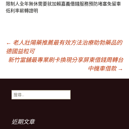
限制人全年無休需要就加賴
嘉義借錢
服務預防堵塞免留車
低利率薪轉證明
文
←
老人壯陽藥推薦最有效方法治療助勃藥品的
德國益粒可
新竹當舖最專業刷卡換現分享屏東借錢周轉台
章
中機車借款
→
導
搜
覽
尋
關
鍵
列
字:
近期文章