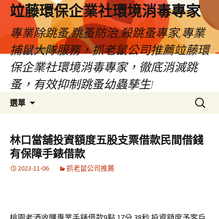
竝藤環保企業社環境消毒專家
專業除跳蚤,跳蚤防治,殺跳蚤專家,專業
捕鼠大隊服務，抓老鼠公司推薦竝藤環
保企業社環境消毒專家，徹底消滅跳
蚤，有效抑制跳蚤幼蟲孳生!
跳
搜
選單
至
尋
內
關
容
鍵
林口當舖投資額度五股支票借款民間借錢
區
字:
有保障手錶借款
2023-11-06
抓老鼠公司推薦
桃園老酒收購專業手錶借款9點 17分 38秒
投資額度予客戶