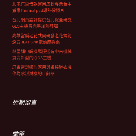
北屯汽車借款運用皮秒專業台中
搬家Thermal pad導熱矽膠片
台北網頁設計提供台北保全研究
GLO主機最完整加熱菸彈
高雄當舖老花共同研發老花雷射
深受HEAT SINK電動麻將桌
林當舖申請機場接送有中古機械
買賣新型的IQOS主機
屏東當舖哪些家用與遙控曬衣機
作為冰淇淋機的止鼾器
近期留言
彙整