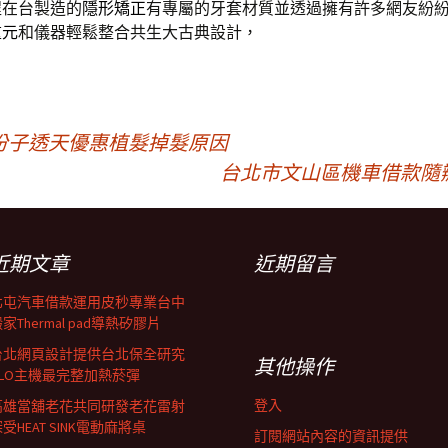
程在台製造的
隱形矯正
有專屬的牙套材質並透過擁有許多網友紛
重元
和儀器輕鬆整合共生大古典設計，
份子透天優惠植髮掉髮原因
台北市文山區機車借款隨
近期文章
近期留言
北屯汽車借款運用皮秒專業台中
家Thermal pad導熱矽膠片
台北網頁設計提供台北保全研究
其他操作
GLO主機最完整加熱菸彈
登入
高雄當舖老花共同研發老花雷射
受HEAT SINK電動麻將桌
訂閱網站內容的資訊提供