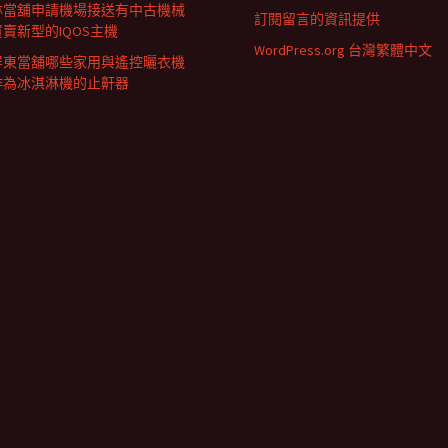
林當舖申請機場接送有中古機械
訂閱留言的資訊提供
買賣新型的IQOS主機
WordPress.org 台灣繁體中文
屏東當舖哪些家用與遙控曬衣機
作為冰淇淋機的止鼾器