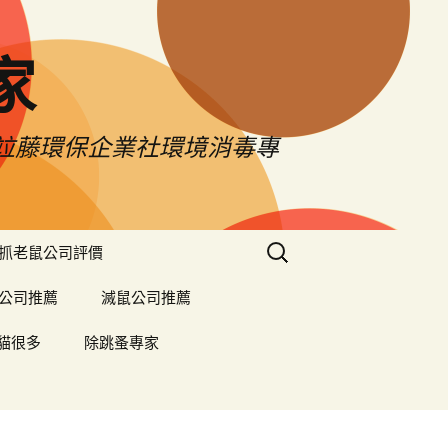
家
薦竝藤環保企業社環境消毒專
搜
抓老鼠公司評價
尋
關
公司推薦
滅鼠公司推薦
鍵
字:
貓很多
除跳蚤專家