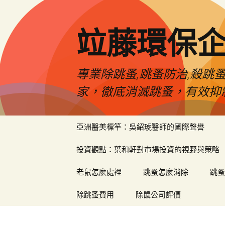
竝藤環保
專業除跳蚤,跳蚤防治,殺跳
家，徹底消滅跳蚤，有效抑
跳
亞洲醫美標竿：吳紹琥醫師的國際聲譽
至
內
投資觀點：葉和軒對市場投資的視野與策略
容
區
老鼠怎麼處裡
跳蚤怎麼消除
跳蚤
除跳蚤費用
除鼠公司評價