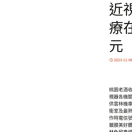
近
療在
元
2023-11-0
桃園老酒收購
視器
各機
供雲林機
衛室及最
作時電信
鍍膜美好