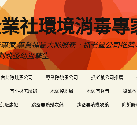
企業社環境消毒專
蚤專家,專業捕鼠大隊服務，抓老鼠公司推
制跳蚤幼蟲孳生!
台北除跳蚤公司
專業除跳蚤公司
抓老鼠公司推薦
有小蟲怎麼辦
木頭掉粉屑
木頭有聲音
殺跳蚤
怎麼處裡
跳蚤要噴幾次藥
跳蚤要噴幾次藥
附近野