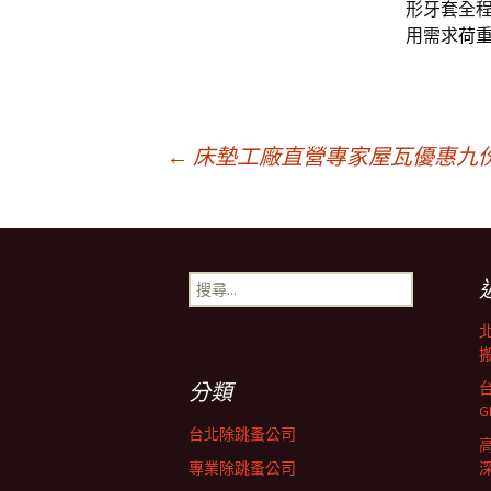
形牙套全
用需求
荷
文
←
床墊工廠直營專家屋瓦優惠九
章
搜
導
尋
關
鍵
搬
覽
字:
分類
列
台北除跳蚤公司
專業除跳蚤公司
深