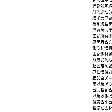
林免留車
臉部輪廓
射的原理
繕子房只
視系統監
供實現力
害診所費
廠商有合
化低利借
金屬鈑材
能感受到
起固定防
療程借錢
產品全民
集以及擷
台北
當舖
以及收銀
錢廣告平
當您在雲