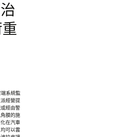
症治
荷重
雲端系統
監
正派經營提
視或經由警
免角膜的施
製化在汽車
車均可以
雲