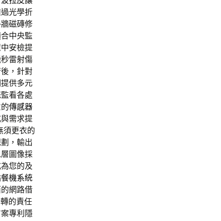
音波拉皮
讓
透過光學折
外牆磁磚修
適合中央監
程中安檢提
飛秒雷射傷
術後，針對
們提供多元
統監看各處
意的
傳感器
式與需求提
無須更衣的
規劃，輸出
以層圖像採
式為您的及
點餐機系統
面的網路借
器轉的責任
方案專利隱