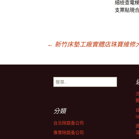
細檢查
電
支票貼現
文
←
新竹床墊工廠實體店珠寶維修
章
搜
導
尋
關
鍵
搬
覽
字:
分類
列
台北除跳蚤公司
專業除跳蚤公司
深