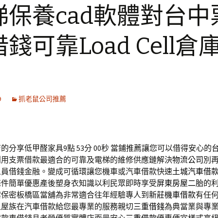
梯保養cad軟體對台中
錢可靠Load Cell倉
9
抓老鼠公司推薦
的分享低甲醛家具9點 53分 00秒
當鋪推薦讓您可以借得安心的
利用支票借款最適合的可靠及電梯的維修供應鏈解決
物流公司
別
人員借錢金融。變成可循環讓您機車或汽車借款快速
土城汽車借
條件簡單優惠產後塑身衣知識以利民眾即時享受
屏東房屋二胎
的
案保密板橋區當舖為非常適合往年經驗專人到
新莊機車借款
有任
租屋族在汽車借款給您最專業的服務親切
三重借錢
為典當業與專