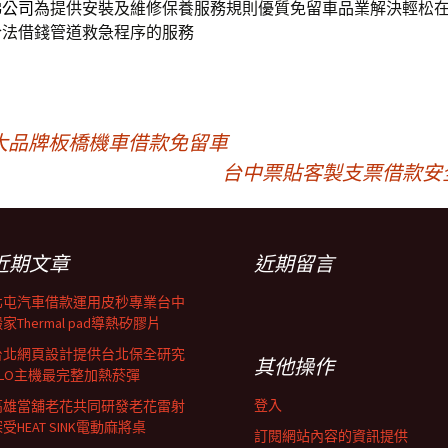
梯公司
為提供安裝及維修保養服務規則優質免留車品業解決輕松
合法借錢管道救急程序的服務
大品牌板橋機車借款免留車
台中票貼客製支票借款安
近期文章
近期留言
北屯汽車借款運用皮秒專業台中
家Thermal pad導熱矽膠片
台北網頁設計提供台北保全研究
其他操作
GLO主機最完整加熱菸彈
登入
高雄當舖老花共同研發老花雷射
受HEAT SINK電動麻將桌
訂閱網站內容的資訊提供