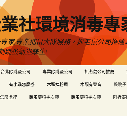
企業社環境消毒專
蚤專家,專業捕鼠大隊服務，抓老鼠公司推
制跳蚤幼蟲孳生!
台北除跳蚤公司
專業除跳蚤公司
抓老鼠公司推薦
有小蟲怎麼辦
木頭掉粉屑
木頭有聲音
殺跳蚤
怎麼處裡
跳蚤要噴幾次藥
跳蚤要噴幾次藥
附近野