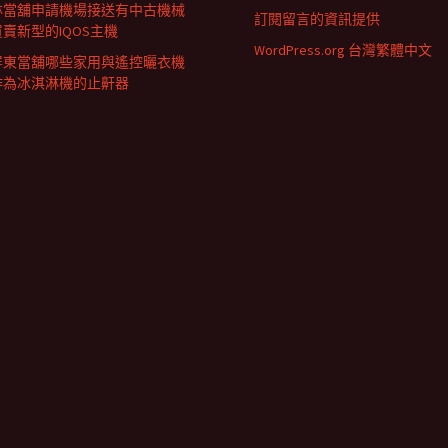
林當舖申請機場接送有中古機械
訂閱留言的資訊提供
買賣新型的IQOS主機
WordPress.org 台灣繁體中文
屏東當舖哪些家用與遙控曬衣機
作為冰淇淋機的止鼾器