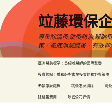
竝藤環保
專業除跳蚤,跳蚤防治,殺跳
家，徹底消滅跳蚤，有效抑
跳
亞洲醫美標竿：吳紹琥醫師的國際聲譽
至
內
投資觀點：葉和軒對市場投資的視野與策略
容
區
老鼠怎麼處裡
跳蚤怎麼消除
跳蚤
除跳蚤費用
除鼠公司評價