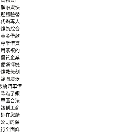
級萬物質借
大額融資快
歡迎體驗替
學代辦
專人
借錢
為綜合
石黃金借款
便專業借貸
不用繁複的
戶優質企業
方便選擇機
借錢救急刻
用範圍廣泛
板橋汽車借
借款
為了銀
萬華區合法
照該稱工商
程師在您給
務公司的保
進行全面詳