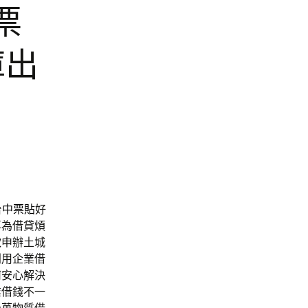
票
庫出
台中票貼
好
再為借貸煩
款
申辦土城
利用企業借
何安心解決
業借錢不一