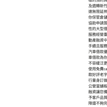
樣的預約
及週轉新
速無限延
你保管
倉
協助申請
性的大型
服務經營
動產融資
手續且服
汽車借款
車借款為
不容緩泛
使用
免費ca
款
好評老
行量身訂
公營當舖
融資讓您
予客戶品
障還不夠