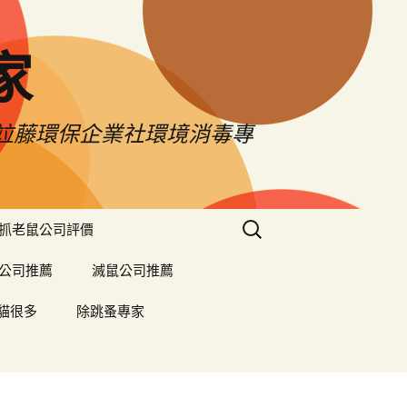
家
薦竝藤環保企業社環境消毒專
搜
抓老鼠公司評價
尋
關
公司推薦
滅鼠公司推薦
鍵
字:
貓很多
除跳蚤專家