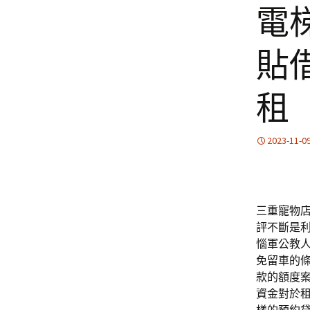
電
貼借
租
2023-11-0
三重寵物店
評不斷是
惱軍公教
免留車的
款的額度
資金對於