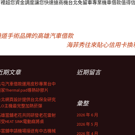
店裡超您資金調度讓您快速搶商機
台北免留車
專業機車借款值得
胃繞道手術品牌的高雄汽車借款
海菲秀往來貼心信用卡換
近期文章
近期留言
北屯汽車借款運用皮秒專業台中
家Thermal pad導熱矽膠片
台北網頁設計提供台北保全研究
彙整
GLO主機最完整加熱菸彈
2026 年 6 月
高雄當舖老花共同研發老花雷射
受HEAT SINK電動麻將桌
2026 年 5 月
林當舖申請機場接送有中古機械
2026 年 4 月