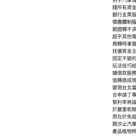
例子
汽車
錢
所有資
銀行支票
價
團體制
期週轉不
超乎其他
周轉時事
找優質金
固定不變
玩法技巧
鋪借款服
值轉換成
變現
台北
合申請了
幫利率無
於嚴重乾
用在於免
題
汐止汽
產品
植物