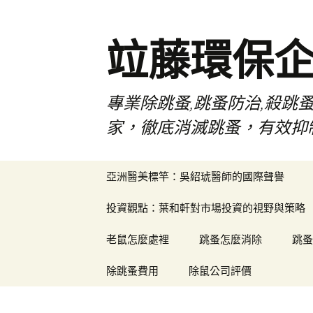
竝藤環保
專業除跳蚤,跳蚤防治,殺跳
家，徹底消滅跳蚤，有效抑
跳
亞洲醫美標竿：吳紹琥醫師的國際聲譽
至
內
投資觀點：葉和軒對市場投資的視野與策略
容
區
老鼠怎麼處裡
跳蚤怎麼消除
跳蚤
除跳蚤費用
除鼠公司評價