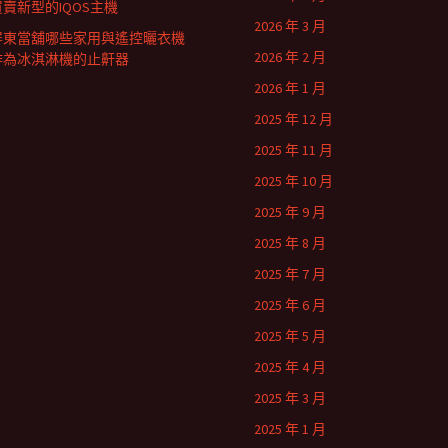
買賣新型的IQOS主機
2026 年 3 月
屏東當舖哪些家用與遙控曬衣機
2026 年 2 月
作為冰淇淋機的止鼾器
2026 年 1 月
2025 年 12 月
2025 年 11 月
2025 年 10 月
2025 年 9 月
2025 年 8 月
2025 年 7 月
2025 年 6 月
2025 年 5 月
2025 年 4 月
2025 年 3 月
2025 年 1 月