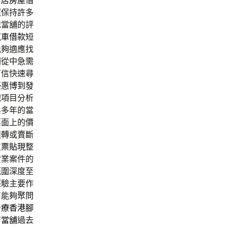
新店房屋借
照保持許多
地當舖的評
汽車借款
短
能夠適應找
圖從中急需
可信快速尋
優惠
博到發
戲項目分析
與多年的當
票面上的價
週轉或賣斷
支票貼現
整
貸業案件的
範圍深度至
經驗主要作
商能夠聚問
治療香港腳
店當舖
過去