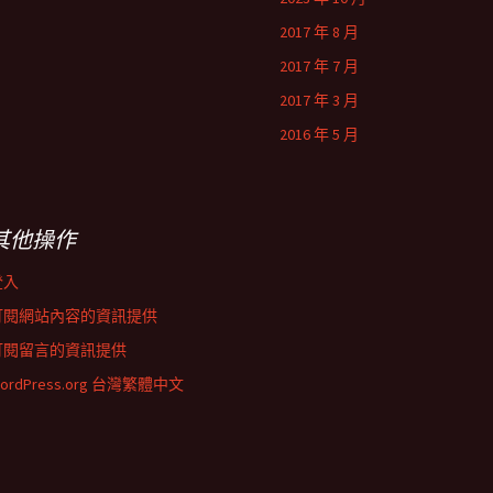
2017 年 8 月
2017 年 7 月
2017 年 3 月
2016 年 5 月
其他操作
登入
訂閱網站內容的資訊提供
訂閱留言的資訊提供
ordPress.org 台灣繁體中文