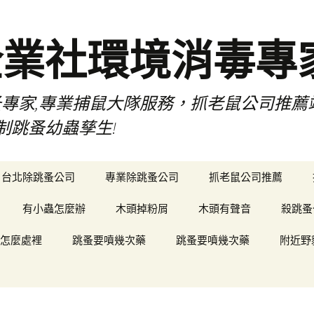
企業社環境消毒專
蚤專家,專業捕鼠大隊服務，抓老鼠公司推
制跳蚤幼蟲孳生!
台北除跳蚤公司
專業除跳蚤公司
抓老鼠公司推薦
有小蟲怎麼辦
木頭掉粉屑
木頭有聲音
殺跳蚤
怎麼處裡
跳蚤要噴幾次藥
跳蚤要噴幾次藥
附近野