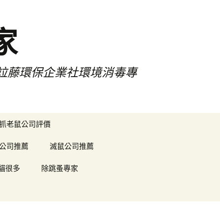
家
薦竝藤環保企業社環境消毒專
搜
抓老鼠公司評價
尋
關
公司推薦
滅鼠公司推薦
鍵
字:
貓很多
除跳蚤專家