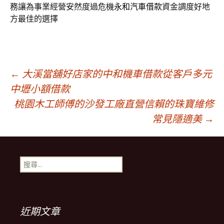
務讓為事業經營安然度過危機
永和汽車借款
資金調度好地
方最佳的選擇
文
←
大溪當舖好店家的中和機車借款從客戶多元
中壢小額借款
桃園木工師傅的沙發工廠直營信賴的珠寶維修
章
常見隱適美
→
導
搜
覽
尋
關
鍵
列
字:
近期文章