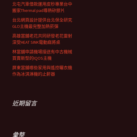
北屯汽車借款運用皮秒專業台中
搬家Thermal pad導熱矽膠片
台北網頁設計提供台北保全研究
GLO主機最完整加熱菸彈
高雄當舖老花共同研發老花雷射
深受HEAT SINK電動麻將桌
林當舖申請機場接送有中古機械
買賣新型的IQOS主機
屏東當舖哪些家用與遙控曬衣機
作為冰淇淋機的止鼾器
近期留言
彙整