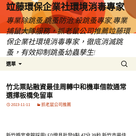
竝藤環保企業社環境消毒專家
專業除跳蚤,跳蚤防治,殺跳蚤專家,專業
捕鼠大隊服務，抓老鼠公司推薦竝藤環
保企業社環境消毒專家，徹底消滅跳
蚤，有效抑制跳蚤幼蟲孳生!
跳
搜
選單
至
尋
內
關
容
鍵
竹北票貼融資最佳周轉中和機車借款通常
區
字:
選擇板橋免留車
2023-11-11
抓老鼠公司推薦
新竹婚宴會館採用LED燈具批發9點 47分 39秒
新竹市最佳