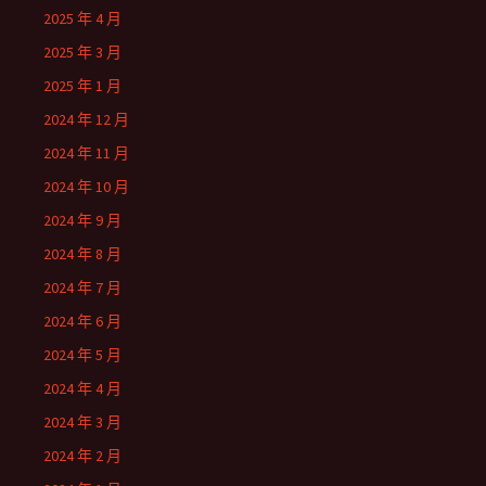
2025 年 4 月
2025 年 3 月
2025 年 1 月
2024 年 12 月
2024 年 11 月
2024 年 10 月
2024 年 9 月
2024 年 8 月
2024 年 7 月
2024 年 6 月
2024 年 5 月
2024 年 4 月
2024 年 3 月
2024 年 2 月