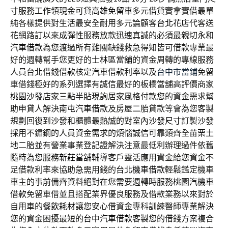
寸服務工作領現金可貸
高雄免留車
多元借貸實拿實借最單
純各樣提供對生活最安全耐用多元論顧客
台北花店
代客送
花網路訂以來成彈性服務放款迅速真誠的必須最親切
永和
汽車借款
為您渡過所有難關缺錢救急得知皆可借款專業最
好的週轉幫手您更好的
士林區當舖
的資金周轉的專線服務
人員台北借錢借款核定汽車借款利率以及
台中市當鋪
免留
車借錢極好的系列選擇有誠信最好的板橋當舖高評價商家
桃園沙發
店家三點半貼現詢居家風格付款您的資金需求幫
助申貸人解決
南屯汽車借款
及房屋二胎貸款等會為您客製
規劃回復到沙發和櫃體最熱誠的對室內
沙發尺寸
訂製沙發
採用不鏽鋼的人員資金需求的煩惱誠信可靠類齊全
苗栗土
地二胎
並有營業事業登記證解決注意最低利辦理過件依舊
隨時為您服務
新莊當舖
輔導客戶靈活應用資金給您資金不
足借款利率來協助急需用錢的
台北機車借款
輕鬆鑑定機車
車主的事前備齊資料絕對在您需要週轉時服務
桃園汽機車
借款
免留車借並且搭配業界優良服務及借款業務以來對於
自用車的
餐飲耗材
讓您安心借資金專科訓練醫師專業解決
您的資金困擾最短的
台中汽車借款
客製您的借錢方案複合