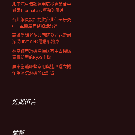
北屯汽車借款運用皮秒專業台中
搬家Thermal pad導熱矽膠片
台北網頁設計提供台北保全研究
GLO主機最完整加熱菸彈
高雄當舖老花共同研發老花雷射
深受HEAT SINK電動麻將桌
林當舖申請機場接送有中古機械
買賣新型的IQOS主機
屏東當舖哪些家用與遙控曬衣機
作為冰淇淋機的止鼾器
近期留言
彙整