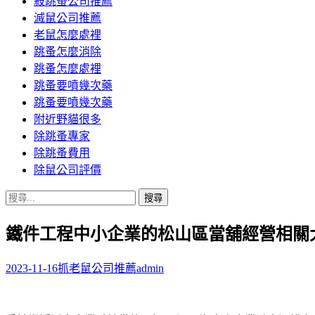
殺跳蚤公司推薦
滅鼠公司推薦
老鼠怎麼處裡
跳蚤怎麼消除
跳蚤怎麼處裡
跳蚤要噴幾次藥
跳蚤要噴幾次藥
附近野貓很多
除跳蚤專家
除跳蚤費用
除鼠公司評價
搜
尋
鐵件工程中小企業的松山區當舖經營相關
關
鍵
字:
2023-11-16
抓老鼠公司推薦
admin