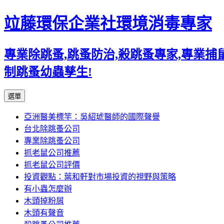
竝藤環保企業社環境消毒專家
專業除跳蚤,跳蚤防治,殺跳蚤專家,專業
制跳蚤幼蟲孳生!
跳
選單
至
亞洲醫美標竿：吳紹琥醫師的國際聲譽
內
台北除跳蚤公司
容
專業除跳蚤公司
區
抓老鼠公司推薦
抓老鼠公司評價
投資觀點：葉和軒對市場投資的視野與策略
有小蟲怎麼辦
木頭掉粉屑
木頭有聲音