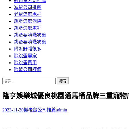
殺跳蚤公司推薦
滅鼠公司推薦
老鼠怎麼處裡
跳蚤怎麼消除
跳蚤怎麼處裡
跳蚤要噴幾次藥
跳蚤要噴幾次藥
附近野貓很多
除跳蚤專家
除跳蚤費用
除鼠公司評價
搜
尋
隆亨娛樂城優良桃園通馬桶品牌三重寵物
關
鍵
字:
2023-11-20
抓老鼠公司推薦
admin