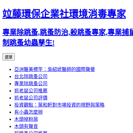
竝藤環保企業社環境消毒專家
專業除跳蚤,跳蚤防治,殺跳蚤專家,專業
制跳蚤幼蟲孳生!
跳
選單
至
亞洲醫美標竿：吳紹琥醫師的國際聲譽
內
台北除跳蚤公司
容
專業除跳蚤公司
區
抓老鼠公司推薦
抓老鼠公司評價
投資觀點：葉和軒對市場投資的視野與策略
有小蟲怎麼辦
木頭掉粉屑
木頭有聲音