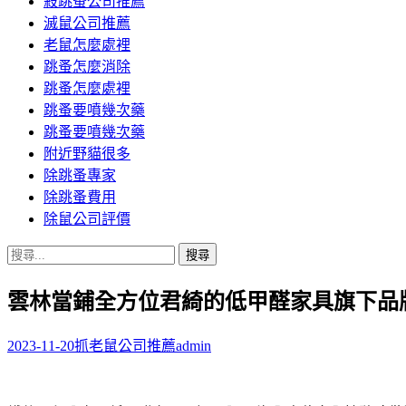
殺跳蚤公司推薦
滅鼠公司推薦
老鼠怎麼處裡
跳蚤怎麼消除
跳蚤怎麼處裡
跳蚤要噴幾次藥
跳蚤要噴幾次藥
附近野貓很多
除跳蚤專家
除跳蚤費用
除鼠公司評價
搜
尋
雲林當鋪全方位君綺的低甲醛家具旗下品
關
鍵
字:
2023-11-20
抓老鼠公司推薦
admin