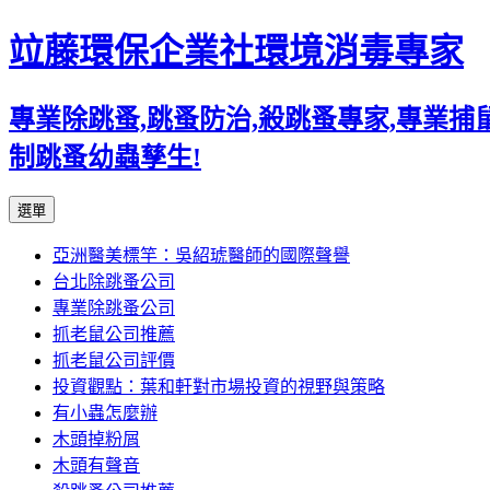
竝藤環保企業社環境消毒專家
專業除跳蚤,跳蚤防治,殺跳蚤專家,專業
制跳蚤幼蟲孳生!
跳
選單
至
亞洲醫美標竿：吳紹琥醫師的國際聲譽
內
台北除跳蚤公司
容
專業除跳蚤公司
區
抓老鼠公司推薦
抓老鼠公司評價
投資觀點：葉和軒對市場投資的視野與策略
有小蟲怎麼辦
木頭掉粉屑
木頭有聲音