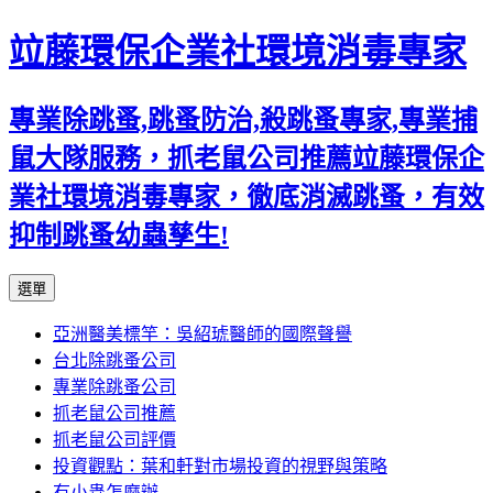
竝藤環保企業社環境消毒專家
專業除跳蚤,跳蚤防治,殺跳蚤專家,專業捕
鼠大隊服務，抓老鼠公司推薦竝藤環保企
業社環境消毒專家，徹底消滅跳蚤，有效
抑制跳蚤幼蟲孳生!
跳
選單
至
亞洲醫美標竿：吳紹琥醫師的國際聲譽
內
台北除跳蚤公司
容
專業除跳蚤公司
區
抓老鼠公司推薦
抓老鼠公司評價
投資觀點：葉和軒對市場投資的視野與策略
有小蟲怎麼辦