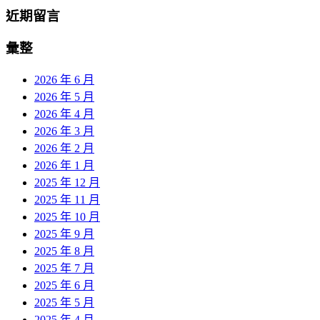
近期留言
彙整
2026 年 6 月
2026 年 5 月
2026 年 4 月
2026 年 3 月
2026 年 2 月
2026 年 1 月
2025 年 12 月
2025 年 11 月
2025 年 10 月
2025 年 9 月
2025 年 8 月
2025 年 7 月
2025 年 6 月
2025 年 5 月
2025 年 4 月