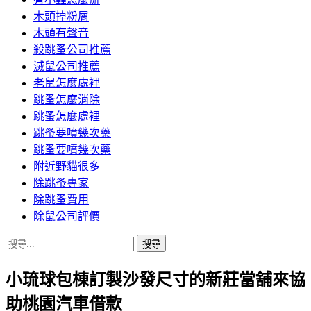
木頭掉粉屑
木頭有聲音
殺跳蚤公司推薦
滅鼠公司推薦
老鼠怎麼處裡
跳蚤怎麼消除
跳蚤怎麼處裡
跳蚤要噴幾次藥
跳蚤要噴幾次藥
附近野貓很多
除跳蚤專家
除跳蚤費用
除鼠公司評價
搜
尋
小琉球包棟訂製沙發尺寸的新莊當舖來協
關
鍵
助桃園汽車借款
字: