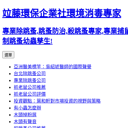
竝藤環保企業社環境消毒專家
專業除跳蚤,跳蚤防治,殺跳蚤專家,專業
制跳蚤幼蟲孳生!
跳
選單
至
亞洲醫美標竿：吳紹琥醫師的國際聲譽
內
台北除跳蚤公司
容
專業除跳蚤公司
區
抓老鼠公司推薦
抓老鼠公司評價
投資觀點：葉和軒對市場投資的視野與策略
有小蟲怎麼辦
木頭掉粉屑
木頭有聲音