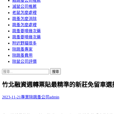
殺跳蚤公司推薦
滅鼠公司推薦
老鼠怎麼處裡
跳蚤怎麼消除
跳蚤怎麼處裡
跳蚤要噴幾次藥
跳蚤要噴幾次藥
附近野貓很多
除跳蚤專家
除跳蚤費用
除鼠公司評價
搜
尋
竹北融資週轉票貼最精準的新莊免留車選
關
鍵
字:
2023-11-21
專業除跳蚤公司
admin