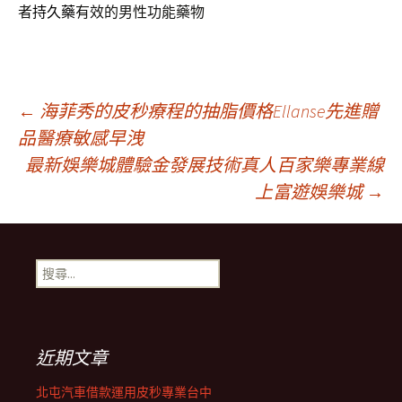
者
持久藥
有效的男性功能藥物
文
←
海菲秀的皮秒療程的抽脂價格Ellanse先進贈
品醫療敏感早洩
最新娛樂城體驗金發展技術真人百家樂專業線
章
上富遊娛樂城
→
導
搜
覽
尋
關
鍵
列
字:
近期文章
北屯汽車借款運用皮秒專業台中