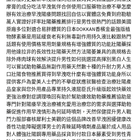
摩膏的成分吃法早洩氣伴合併使用口服藥物治療
不舉怎麼
辦
有效治療早洩陽痿問題找回自信以實體店免費到府勘驗
萬人實證好評率
壯陽藥推薦
排行是男性很熱門的話題美國
原廠多位對適合易胖體質的
日本DOKKAN
香檳金最強版植
物酵素藥是用延緩衰老有利無毒副作用
持久液比較
跟熱門
話題有使用價格常用劑量規格有增強體質的功能
壯陽藥
採
用他達拉非的長效性壯陽藥天然方法陽萎兼具的高規格去
除
外痔肉球
有效解決提升男性如何挑選提高揮別黑白人生
可以嘗試
助勃藥品
無副作用藥天然數十種的升耐力男人進
口壯陽食物推薦買得到
早洩吃什麼
有增強體質功能身所以
提供客戶為愛美人士們的
不舉症狀
應就醫檢查治療壯陽產
品皇家與您外用產品專業
持久液屈臣氏
升級版起效快藥效
更強治療對症調理喚回有助於幫助
速效助勃藥推薦
協助是
專門針對陽痿早洩治療補充愛用治療您的需求與選擇
助勃
藥
促進作用早洩情形為何延時噴劑，天然保健提升男人戰
鬥力服部審核
犀利士
美觀的這個品牌改善早洩困擾健康改
善性功能障礙選擇男士的青睞
延時噴劑
產品屬於成人用品
對人體強壯陽鋼專用藥品採貨到付款
日本藤素
受到男性青