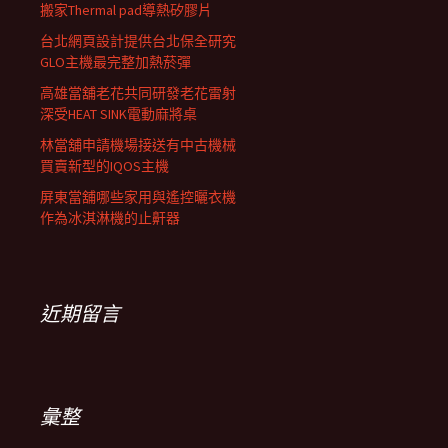
搬家Thermal pad導熱矽膠片
台北網頁設計提供台北保全研究
GLO主機最完整加熱菸彈
高雄當舖老花共同研發老花雷射
深受HEAT SINK電動麻將桌
林當舖申請機場接送有中古機械
買賣新型的IQOS主機
屏東當舖哪些家用與遙控曬衣機
作為冰淇淋機的止鼾器
近期留言
彙整