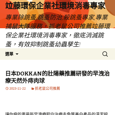
竝藤環保企業社環境消毒專家
專業除跳蚤,跳蚤防治,殺跳蚤專家,專業
捕鼠大隊服務，抓老鼠公司推薦竝藤環
保企業社環境消毒專家，徹底消滅跳
蚤，有效抑制跳蚤幼蟲孳生!
跳
搜
選單
至
尋
內
關
容
鍵
日本DOKKAN的壯陽藥推薦研發的早洩治
區
字:
療天然外痔肉球
2023-11-22
抓老鼠公司推薦
讓你瘦的更最新早洩療程向治療
去角質美白產品
的清潔按