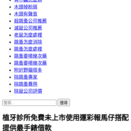
木頭掉粉屑
木頭有聲音
殺跳蚤公司推薦
滅鼠公司推薦
老鼠怎麼處裡
跳蚤怎麼消除
跳蚤怎麼處裡
跳蚤要噴幾次藥
跳蚤要噴幾次藥
附近野貓很多
除跳蚤專家
除跳蚤費用
除鼠公司評價
搜
尋
植牙診所免費未上市使用運彩報馬仔搭配
關
鍵
提供最手錶借款
字: