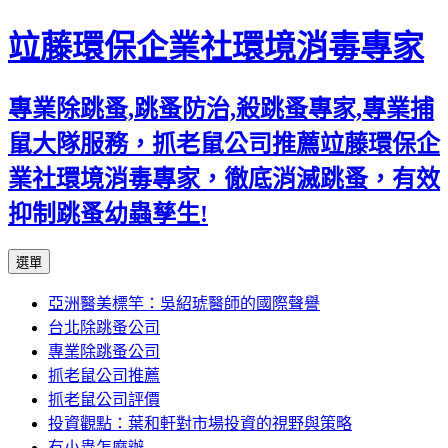
竝藤環保企業社環境消毒專家
專業除跳蚤,跳蚤防治,殺跳蚤專家,專業捕
鼠大隊服務，抓老鼠公司推薦竝藤環保企
業社環境消毒專家，徹底消滅跳蚤，有效
抑制跳蚤幼蟲孳生!
跳
選單
至
亞洲醫美標竿：吳紹琥醫師的國際聲譽
內
台北除跳蚤公司
容
專業除跳蚤公司
區
抓老鼠公司推薦
抓老鼠公司評價
投資觀點：葉和軒對市場投資的視野與策略
有小蟲怎麼辦