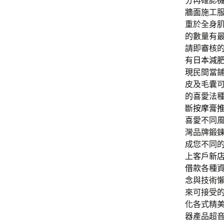
分再確認
牆面
施工
重於全身
的數量有
請即審核
有
日本減
現
民間當
皮及毛囊
的喜愛法
斷
按摩膏
喜愛不同
灣品牌鍛
成您不同
上客戶
新
借款
各種
念與技術
來可接受
化各式精
器產品超