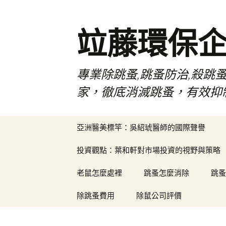
竝藤環保
專業除跳蚤,跳蚤防治,殺跳
家，徹底消滅跳蚤，有效抑
跳
亞洲醫美標竿：吳紹琥醫師的國際聲譽
至
內
投資觀點：葉和軒對市場投資的視野與策略
容
區
老鼠怎麼處裡
跳蚤怎麼消除
跳蚤
除跳蚤費用
除鼠公司評價