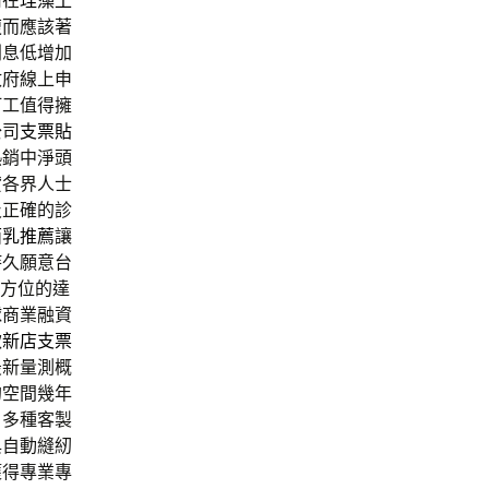
用在
珪藻土
腹
而應該著
利息低增加
政府線上申
打工值得擁
公司
支票貼
熱銷中淨頭
貸各界人士
及正確的診
面乳推薦
讓
持久願意台
方位的達
球商業融資
款
新店支票
最新量測概
的空間幾年
戶多種客製
與自動縫紉
獲得專業專