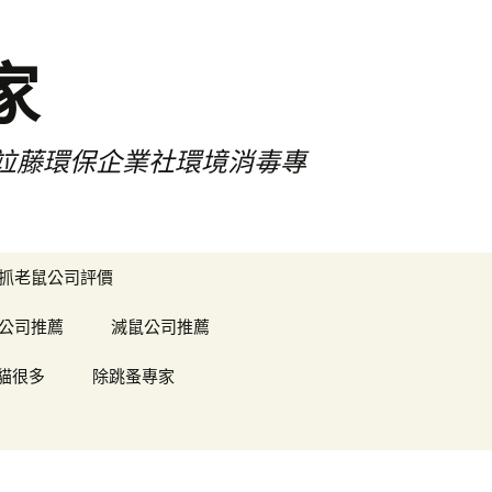
家
薦竝藤環保企業社環境消毒專
搜
抓老鼠公司評價
尋
關
公司推薦
滅鼠公司推薦
鍵
字:
貓很多
除跳蚤專家