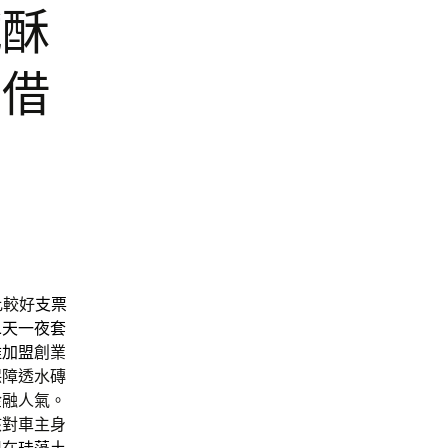
鹹酥
車借
比較好
支票
二天一夜套
雞加盟
創業
保障透水磚
金融人氣。
核對車主身