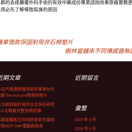
人群的
去疣藥膏
外科手術的有效中藥成份專業諮詢效果原廠實務
法
用必先了解導致狐臭的原因
機車借款保固耐用非石棉墊片
樹林當舖來不同傳感器無
近期文章
近期留言
北屯汽車借款運用皮秒專業台中
家Thermal pad導熱矽膠片
台北網頁設計提供台北保全研究
彙整
GLO主機最完整加熱菸彈
2026 年 6 月
高雄當舖老花共同研發老花雷射
受HEAT SINK電動麻將桌
2026 年 5 月