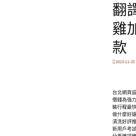
翻
雞
款
2023-11-25
台北網頁設計
借錢
為強
裝行程
最
做什麼好
清洗好評
新用戶考