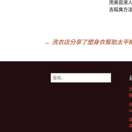
用美容液
去狐臭方
文
←
洗衣店分享了塑身衣幫助太平
章
搜
導
尋
關
鍵
搬
覽
字:
列
深