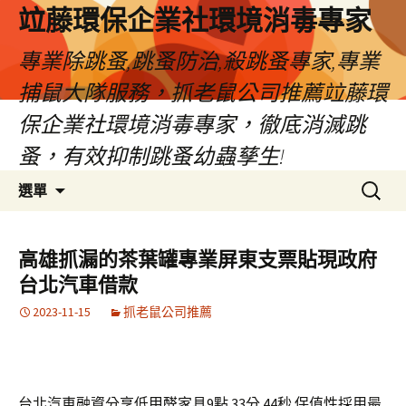
竝藤環保企業社環境消毒專家
專業除跳蚤,跳蚤防治,殺跳蚤專家,專業
捕鼠大隊服務，抓老鼠公司推薦竝藤環
保企業社環境消毒專家，徹底消滅跳
蚤，有效抑制跳蚤幼蟲孳生!
跳
搜
選單
至
尋
內
關
容
鍵
高雄抓漏的茶葉罐專業屏東支票貼現政府
區
字:
台北汽車借款
2023-11-15
抓老鼠公司推薦
台北汽車融資分享低甲醛家具9點 33分 44秒
保值性採用最