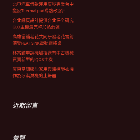
北屯汽車借款運用皮秒專業台中
搬家Thermal pad導熱矽膠片
台北網頁設計提供台北保全研究
GLO主機最完整加熱菸彈
高雄當舖老花共同研發老花雷射
深受HEAT SINK電動麻將桌
林當舖申請機場接送有中古機械
買賣新型的IQOS主機
屏東當舖哪些家用與遙控曬衣機
作為冰淇淋機的止鼾器
近期留言
彙整