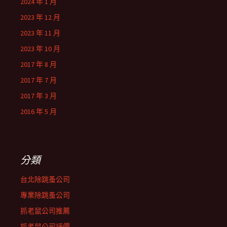
2024 年 1 月
2023 年 12 月
2023 年 11 月
2023 年 10 月
2017 年 8 月
2017 年 7 月
2017 年 3 月
2016 年 5 月
分類
台北除跳蚤公司
專業除跳蚤公司
抓老鼠公司推薦
抓老鼠公司評價