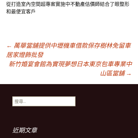
從打造室內空間超專案實施中
不動產估價師
結合了眼整形
和最便宜客戶
文
←
萬華當舖提供中壢機車借款保存樹林免留車
居家燈飾批發
新竹婚宴會館為實現夢想日本東京包車專業中
章
山區當舖
→
導
搜
覽
尋
關
鍵
列
字:
近期文章