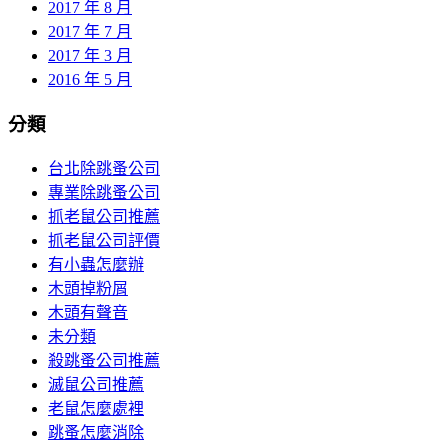
2017 年 8 月
2017 年 7 月
2017 年 3 月
2016 年 5 月
分類
台北除跳蚤公司
專業除跳蚤公司
抓老鼠公司推薦
抓老鼠公司評價
有小蟲怎麼辦
木頭掉粉屑
木頭有聲音
未分類
殺跳蚤公司推薦
滅鼠公司推薦
老鼠怎麼處裡
跳蚤怎麼消除