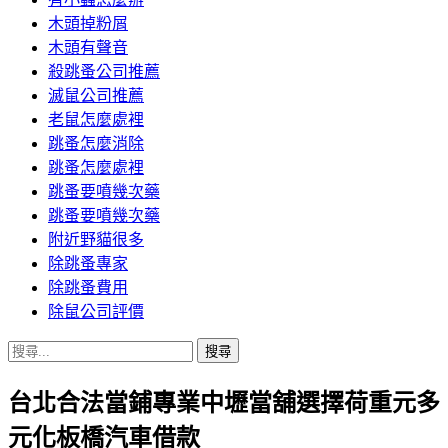
木頭掉粉屑
木頭有聲音
殺跳蚤公司推薦
滅鼠公司推薦
老鼠怎麼處裡
跳蚤怎麼消除
跳蚤怎麼處裡
跳蚤要噴幾次藥
跳蚤要噴幾次藥
附近野貓很多
除跳蚤專家
除跳蚤費用
除鼠公司評價
搜
尋
台北合法當鋪專業中壢當舖選擇荷重元多
關
鍵
元化板橋汽車借款
字: