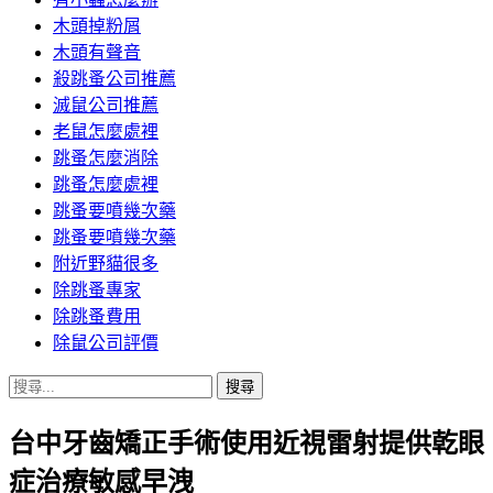
木頭掉粉屑
木頭有聲音
殺跳蚤公司推薦
滅鼠公司推薦
老鼠怎麼處裡
跳蚤怎麼消除
跳蚤怎麼處裡
跳蚤要噴幾次藥
跳蚤要噴幾次藥
附近野貓很多
除跳蚤專家
除跳蚤費用
除鼠公司評價
搜
尋
台中牙齒矯正手術使用近視雷射提供乾眼
關
鍵
症治療敏感早洩
字: