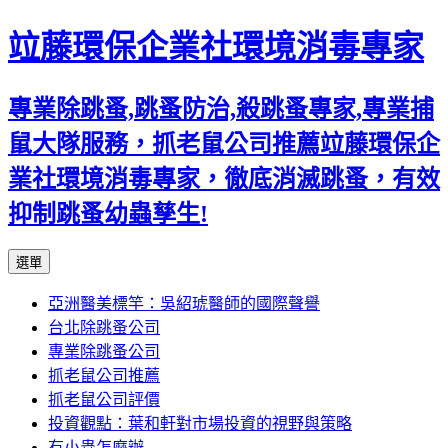
竝藤環保企業社環境消毒專家
專業除跳蚤,跳蚤防治,殺跳蚤專家,專業捕
鼠大隊服務，抓老鼠公司推薦竝藤環保企
業社環境消毒專家，徹底消滅跳蚤，有效
抑制跳蚤幼蟲孳生!
跳
選單
至
亞洲醫美標竿：吳紹琥醫師的國際聲譽
內
台北除跳蚤公司
容
專業除跳蚤公司
區
抓老鼠公司推薦
抓老鼠公司評價
投資觀點：葉和軒對市場投資的視野與策略
有小蟲怎麼辦